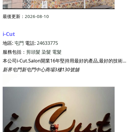
最後更新：
2026-08-10
i-Cut
地區:
屯門
電話:
24633775
服務包括：
剪頭髮
染髮
電髮
本公司i-Cut.Salon開業16年堅持用最好的產品,最好的技術為愛美的客人提供專業的髮型,化妝,紋繡等多元化服務,令客人享受服務後,可以好自信咁行每一步. <本店設有剪髮服務、新娘化妝、姊妹化妝、日妝、晚妝、高清槍化妝、臺式化妝、外影化妝服務、個人化妝課程、初級新娘化妝課程、專業新娘化妝課程、紋繡及修眉服務...>
新界屯門新屯門中心商場3樓130號舖