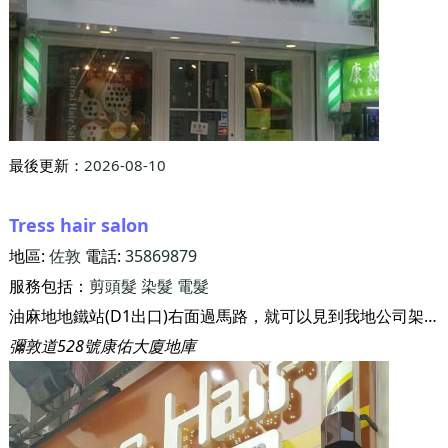
最後更新：
2026-08-10
Tress hair salon
地區:
佐敦
電話:
35869879
服務包括：
剪頭髮
染髮
電髮
油麻地地鐵站(D1出口)右面過馬路，就可以見到我地公司架喇！！如有查詢可以inbox或者wtp 6175 1727
彌敦道528號康佑大廈地庫