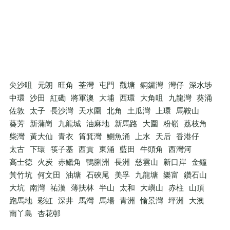
尖沙咀
元朗
旺角
荃灣
屯門
觀塘
銅鑼灣
灣仔
深水埗
中環
沙田
紅磡
將軍澳
大埔
西環
大角咀
九龍灣
葵涌
佐敦
太子
長沙灣
天水圍
北角
土瓜灣
上環
馬鞍山
葵芳
新蒲崗
九龍城
油麻地
新馬路
大圍
粉嶺
荔枝角
柴灣
黃大仙
青衣
筲箕灣
鰂魚涌
上水
天后
香港仔
太古
下環
筷子基
西貢
東涌
藍田
牛頭角
西灣河
高士德
火炭
赤鱲角
鴨脷洲
長洲
慈雲山
新口岸
金鐘
黃竹坑
何文田
油塘
石硤尾
美孚
九龍塘
樂富
鑽石山
大坑
南灣
祐漢
薄扶林
半山
太和
大嶼山
赤柱
山頂
跑馬地
彩虹
深井
馬灣
馬場
青洲
愉景灣
坪洲
大澳
南丫島
杏花邨