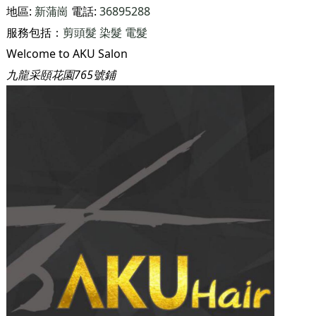
地區:
新蒲崗
電話:
36895288
服務包括：
剪頭髮
染髮
電髮
Welcome to AKU Salon
九龍采頤花園765號鋪