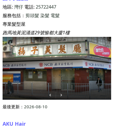
地區:
灣仔
電話:
25722447
服務包括：
剪頭髮
染髮
電髮
專業髮型屋
跑馬地黃泥涌道29號愉都大廈1樓
最後更新：
2026-08-10
AKU Hair