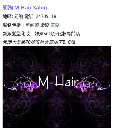
朗淘 M-Hair Salon
地區:
元朗
電話:
24709118
服務包括：
剪頭髮
染髮
電髮
新娘髮型化妝、姊妹set頭+化妝專門店
元朗大棠路70號安褔大廈地下B, C舖