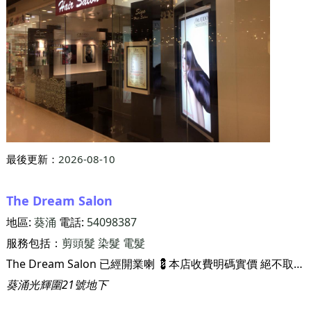
最後更新：
2026-08-10
The Dream Salon
地區:
葵涌
電話:
54098387
服務包括：
剪頭髮
染髮
電髮
The Dream Salon 已經開業喇 💈本店收費明碼實價 絕不取巧💈 立即預約啦！ 電話 Tel☎️/ WhatsApp: 55254733 地址：葵涌光輝圍21號地下(葵興地鐵站A出口步行約5分鐘 奶茶咖啡室旁) ➖➖➖➖➖➖➖➖➖➖➖➖ ⭐️洗剪$198 ⭐️洗剪吹單色染髮 $520 ✨漂頭 +$200 ✨挑染 +$180 ⭐️曲髮/負離子 $880 (包剪) ⭐️男士電髮 $580 (包剪) ⭐️Olaplex 焗油 $480 (包剪) ⭐️Alfaparf 幹細胞焗油 $680 (包剪) ⭐️Keratin 角蛋白護理 $1200 (包剪) ⭐️剪染電套餐 $1180 💆🏼‍♀️💆🏼‍♂️染髮/電髮可加$200享Olaplex 焗油
葵涌光輝圍21號地下