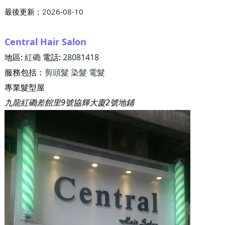
最後更新：
2026-08-10
Central Hair Salon
地區:
紅磡
電話:
28081418
服務包括：
剪頭髮
染髮
電髮
專業髮型屋
九龍紅磡差館里9號協輝大廈2號地鋪