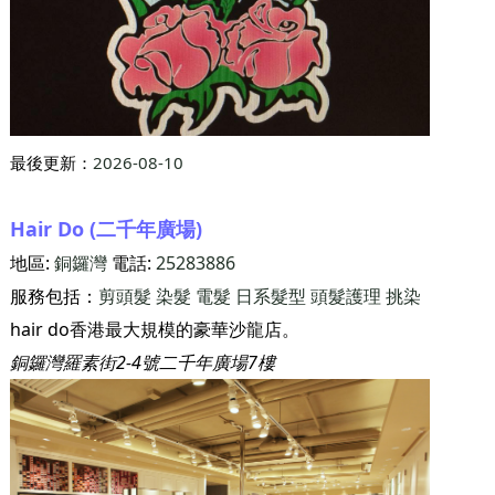
最後更新：
2026-08-10
Hair Do (二千年廣場)
地區:
銅鑼灣
電話:
25283886
服務包括：
剪頭髮
染髮
電髮
日系髮型
頭髮護理
挑染
hair do香港最大規模的豪華沙龍店。
銅鑼灣羅素街2-4號二千年廣場7樓