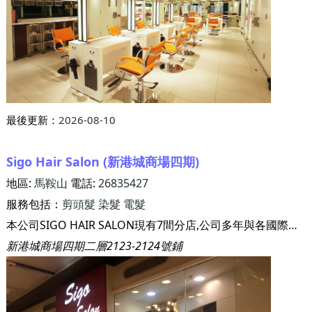
最後更新：
2026-08-10
Sigo Hair Salon (新港城商場四期)
地區:
馬鞍山
電話:
26835427
服務包括：
剪頭髮
染髮
電髮
本公司SIGO HAIR SALON現有7間分店,公司多年與各國際品牌合作,如SHISEIDO,SWARZKOPF,GOLDWELL等,為客人提供專業髮型產品,公司型像以專業技術,優質產品及優雅裝俢為主題
新港城商場四期二層2123-2124號鋪