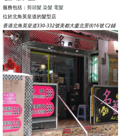
服務包括：
剪頭髮
染髮
電髮
位於北角英皇道的髮型店
香港北角英皇道330-332號美都大廈北景街16號 C2鋪