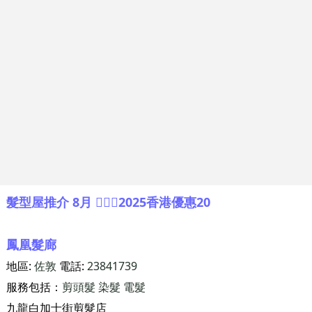
髮型屋推介 8月 💇🏻‍♂️2025香港優惠20
鳳凰髮廊
地區:
佐敦
電話:
23841739
服務包括：
剪頭髮
染髮
電髮
九龍白加士街剪髮店