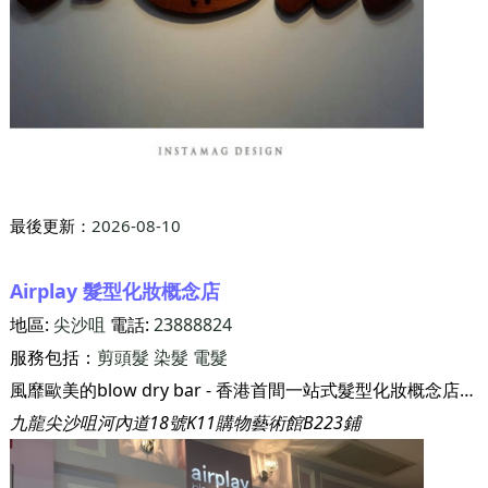
最後更新：
2026-08-10
Airplay 髮型化妝概念店
地區:
尖沙咀
電話:
23888824
服務包括：
剪頭髮
染髮
電髮
風靡歐美的blow dry bar - 香港首間一站式髮型化妝概念店。不剪不電不染, 只提供styling 服務, 毋須大費周章分别預約髮型化妝，讓airplay塑造適合您的髮式及妝容,不剪不電不染。整間blow dry bar 瀰漫着怡人芬芳。先由氣味帶您進入全天侯一站式造型新體驗！香港首間造型概念店 - airplay blow dry bar 已瘋靡一眾愛美之人。其旗艦店位於中環雲咸街，現擴展九龍尖沙咀K11及淺水灣the pulse, 令愛美風潮無地段限制。airplay K11分店更由意大利引進有按摩功能的shampoo station，再加上香薰shampoo shooters及頭部按摩，真真正正令您全身放鬆，享受airplay 度身訂造的尊貴體驗！不論任何場合，由宴會派對到婚宴造型，airplay 都悉心為您打造獨特髮式及妝容。一邊體驗以雞尾酒命名的signature styles，一邊品嘗精美甜點及free drinks, 美好時光由airplay 開始。中環旗艦店更提供各項主題派對如bridal shower, baby shower 及birthday party等包埸服務。讓airplay為一眾時尚女性提供全新hang out 好去處。
九龍尖沙咀河內道18號K11購物藝術館B223鋪