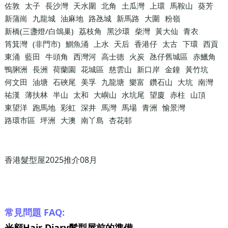
佐敦
太子
長沙灣
天水圍
北角
土瓜灣
上環
馬鞍山
葵芳
新蒲崗
九龍城
油麻地
路氹城
新馬路
大圍
粉嶺
新橋(三盞燈/白鴿巢)
荔枝角
黑沙環
柴灣
黃大仙
青衣
筲箕灣
(非門市)
鰂魚涌
上水
天后
香港仔
太古
下環
西貢
東涌
藍田
牛頭角
西灣河
高士德
火炭
氹仔舊城區
赤鱲角
鴨脷洲
長洲
荷蘭園
花城區
慈雲山
新口岸
金鐘
黃竹坑
何文田
油塘
石硤尾
美孚
九龍塘
樂富
鑽石山
大坑
南灣
祐漢
薄扶林
半山
太和
大嶼山
水坑尾
望廈
赤柱
山頂
東望洋
跑馬地
彩虹
深井
馬灣
馬場
青洲
愉景灣
路環市區
坪洲
大澳
南丫島
杏花邨
香港髮型屋2025推介08月
常見問題 FAQ:
光顧Hair Diary髮型屋前的準備