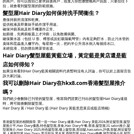
的商戶。你可以按自己要求篩選商戶，或進入你想瀏覽嘅商戶頁面，只要拉往下
拉，就會看到髮型屋的防範措施。
髮型屋Hair Diary如何保持洗手間衞生？
應保持廁所清潔和乾爽。
提供梘液及即棄抹手紙作潔手用途。
確保沖廁系統及乾手機運作正常。
如廁後，先將廁板蓋上才沖廁，以免散播病菌。
確保聚水器（包括 U 形、樽形或反虹吸隔氣彎管）內有足夠貯水，防止污水管的
臭味和昆蟲進入樓宇內。每星期一次，把約半公升清水倒入每個排水口。
未經批准，切勿擅自將渠管改道。
Hair Diary髮型屋藍黃藍立場，黃定藍是黃店還是藍
店如何得知？
如果沒有看到Hair Diary藍黃相關資料代表暫時沒有人評論，你可以於上面留言告
訴大家討論。
我可以刪除Hair Diary在hkx8.com香港髮型屋推介
嗎？
我們絕少會刪除已刊登的髮型屋，惟當我們證實已刊出的髮型屋Hair Diary違規
時，將可能會刪除髮型屋。
Hair Diary 黃 / Hair Diary 藍 (Hair Diary 黃藍意思黃店或藍店簡稱)
香港髮型屋的相關搜尋: 買一送一Hair Diary,健康,Hair Diary 黃藍2024,附近髮型屋,髮型
屋推介平,Hair Diary優惠,特色髮型屋,美食,Hair Diary午餐,香港,髮型屋,IG salon推介,髮
型屋推介,Hair Diary 2025,特色髮型屋,樓上髮型屋,剪頭髮,hair,salon,評價,剪髮,附近髮型
屋,人氣髮型屋,Hair Diary 黑店投訴,黑名單,西髮型屋,Hair Diary晚餐,髮型屋推介平,髮型