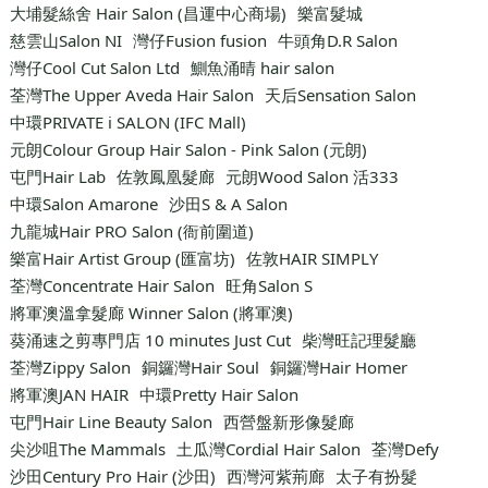
大埔髮絲舍 Hair Salon (昌運中心商場)
樂富髮城
慈雲山Salon NI
灣仔Fusion fusion
牛頭角D.R Salon
灣仔Cool Cut Salon Ltd
鰂魚涌晴 hair salon
荃灣The Upper Aveda Hair Salon
天后Sensation Salon
中環PRIVATE i SALON (IFC Mall)
元朗Colour Group Hair Salon - Pink Salon (元朗)
屯門Hair Lab
佐敦鳳凰髮廊
元朗Wood Salon 活333
中環Salon Amarone
沙田S & A Salon
九龍城Hair PRO Salon (衙前圍道)
樂富Hair Artist Group (匯富坊)
佐敦HAIR SIMPLY
荃灣Concentrate Hair Salon
旺角Salon S
將軍澳溫拿髮廊 Winner Salon (將軍澳)
葵涌速之剪專門店 10 minutes Just Cut
柴灣旺記理髮廳
荃灣Zippy Salon
銅鑼灣Hair Soul
銅鑼灣Hair Homer
將軍澳JAN HAIR
中環Pretty Hair Salon
屯門Hair Line Beauty Salon
西營盤新形像髮廊
尖沙咀The Mammals
土瓜灣Cordial Hair Salon
荃灣Defy
沙田Century Pro Hair (沙田)
西灣河紫荊廊
太子有扮髮