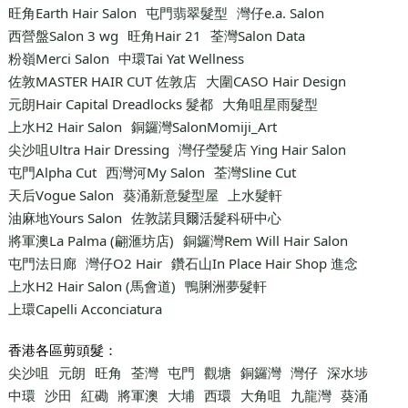
旺角Earth Hair Salon
屯門翡翠髮型
灣仔e.a. Salon
西營盤Salon 3 wg
旺角Hair 21
荃灣Salon Data
粉嶺Merci Salon
中環Tai Yat Wellness
佐敦MASTER HAIR CUT 佐敦店
大圍CASO Hair Design
元朗Hair Capital Dreadlocks 髮都
大角咀星雨髮型
上水H2 Hair Salon
銅鑼灣SalonMomiji_Art
尖沙咀Ultra Hair Dressing
灣仔瑩髮店 Ying Hair Salon
屯門Alpha Cut
西灣河My Salon
荃灣Sline Cut
天后Vogue Salon
葵涌新意髮型屋
上水髮軒
油麻地Yours Salon
佐敦諾貝爾活髮科研中心
將軍澳La Palma (翩滙坊店)
銅鑼灣Rem Will Hair Salon
屯門法日廊
灣仔O2 Hair
鑽石山In Place Hair Shop 進念
上水H2 Hair Salon (馬會道)
鴨脷洲夢髮軒
上環Capelli Acconciatura
香港各區剪頭髮：
尖沙咀
元朗
旺角
荃灣
屯門
觀塘
銅鑼灣
灣仔
深水埗
中環
沙田
紅磡
將軍澳
大埔
西環
大角咀
九龍灣
葵涌