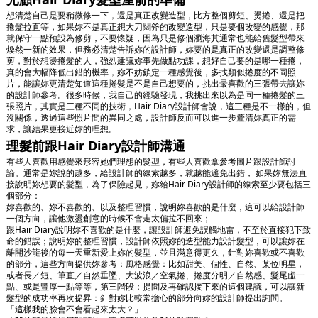
想清楚自己是要稍微修一下，還是真正改變造型，比方整個剪短、燙捲、還是把
捲髮拉直等，如果妳不是真正想大刀闊斧的改變造型，只是要個改變的感覺，那
就保守一點預設為修剪，不要懷疑，因為只是修個瀏海其通常也能給舊髮型帶來
煥然一新的效果，但務必清楚告訴妳的設計師，妳要的是真正的改變還是調整修
剪，對於想燙捲髮的人，強烈建議妳事先做點功課，想好自己要的是哪一種捲，
真的會大幅降低出錯的機率，妳不妨鎖定一種感覺後，多找類似捲度的不同照
片，能讓妳更清楚知道這種捲髮是不是自己想要的，挑出最喜歡的三張帶去讓妳
的設計師參考。很多時候，我自己的經驗發現，我挑出來以為是同一種捲髮的三
張照片，其實是三種不同的技術，Hair Diary設計師會說，這三種是不一樣的，但
沒關係，透過這些照片間的異同之處，設計師反而可以進一步釐清妳真正的需
求，讓結果更接近妳的理想。
理髮前跟Hair Diary設計師溝通
有些人喜歡用感覺來形容她們理想的髮型，有些人喜歡拿參考圖片跟設計師討
論。通常是妳說的越多，給設計師的線索越多，就越能避免出錯， 如果妳無法直
接說明妳想要的髮型，為了保險起見，妳給Hair Diary設計師的線索至少要包括三
個部分：
妳喜歡的、妳不喜歡的、以及整理習慣，說明妳喜歡的是什麼，這可以給設計師
一個方向，讓他激盪創意的時候不會走太偏拉不回來；
跟Hair Diary說明妳不喜歡的是什麼，讓設計師避免誤觸地雷，不至於直接犯下致
命的錯誤；說明妳的整理習慣，設計師依照妳的造型能力設計髮型，可以讓妳在
離開沙龍後的每一天重新愛上妳的髮型，並且滿意得更久，針對妳喜歡或不喜歡
的部分，這些方向提供妳參考：風格感覺：比如甜美、個性、自然、某位明星，
或者長／短、筆直／自然垂墜、大波浪／空氣捲、捲度分明／自然感、髮尾虛一
點、或是豐厚一點等等，第三階段：提問及再確認接下來的這個建議，可以讓新
髮型的成功率再次提昇：針對妳比較常擔心的部分向妳的設計師提出詢問。
「這樣我的臉會不會看起來太大？」