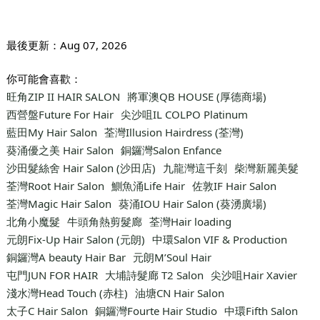
最後更新：
Aug 07, 2026
你可能會喜歡：
旺角ZIP II HAIR SALON
將軍澳QB HOUSE (厚德商場)
西營盤Future For Hair
尖沙咀IL COLPO Platinum
藍田My Hair Salon
荃灣Illusion Hairdress (荃灣)
葵涌優之美 Hair Salon
銅鑼灣Salon Enfance
沙田髮絲舍 Hair Salon (沙田店)
九龍灣這千刻
柴灣新麗美髮
荃灣Root Hair Salon
鰂魚涌Life Hair
佐敦IF Hair Salon
荃灣Magic Hair Salon
葵涌IOU Hair Salon (葵湧廣場)
北角小魔髮
牛頭角熱剪髮廊
荃灣Hair loading
元朗Fix-Up Hair Salon (元朗)
中環Salon VIF & Production
銅鑼灣A beauty Hair Bar
元朗M’Soul Hair
屯門JUN FOR HAIR
大埔詩髮廊 T2 Salon
尖沙咀Hair Xavier
淺水灣Head Touch (赤柱)
油塘CN Hair Salon
太子C Hair Salon
銅鑼灣Fourte Hair Studio
中環Fifth Salon