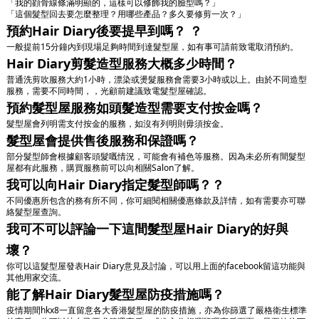
「我的顴骨線條滿明顯的，這樣可以修飾我的臉型嗎？」
「這個髮型回去要怎麼整理？用哪些產品？多久要修剪一次？」
預約Hair Diary後要提早到嗎？ ？
一般提前15分鐘內到現場足夠時間到達髮型屋，如有事可請前致電取消預約。
Hair Diary剪髮造型服務大概多少時間？
普通洗剪吹服務大約1小時，漂染或燙髮服務會需要3小時或以上。由於不同造型
服務，需要不同時間，，光顧前建議致電髮型屋確認。
預約髮型屋服務如頭髮造型需要支付按金嗎？
髮型屋會列明需支付按金的服務，如沒有列明則毋須按金。
髮型屋會提供售後服務和保證嗎？
部分髮型師會根據顧客頭髮嘅情況，可能會有補色等服務。因為未必所有間髮型
屋都有此服務，購買服務前可以向相關Salon了解。
我可以向Hair Diary指定髮型師嗎？？
不同優惠所包含的務有所不同，你可細閱相關優惠條款及詳情，如有需要亦可聯
絡髮型屋查詢。
我可不可以評論一下這間髮型屋Hair Diary的好與
壞？
你可以這髮型屋發表Hair Diary意見及討論，可以用上面的facebook留這功能與
其他用家交流。
能了解Hair Diary髮型屋防疫措施嗎？
疫情期間hkx8一直留意各大香港髮型屋的防疫措施，亦為你篩選了嚴格衛生標準