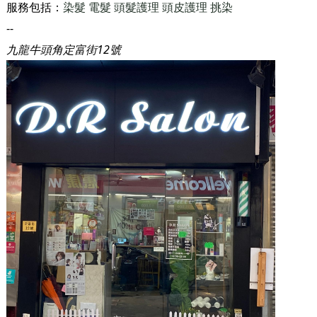
服務包括：
染髮
電髮
頭髮護理
頭皮護理
挑染
--
九龍牛頭角定富街12號