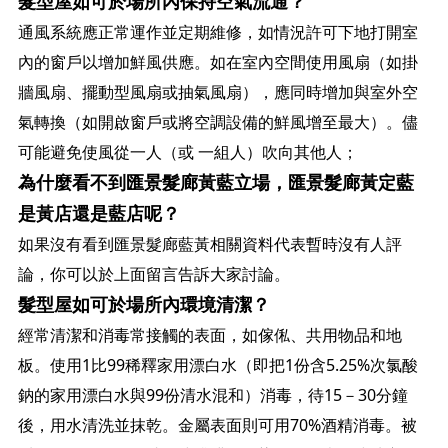
髮型屋如可於場所內保持空氣流通？
通風系統應正常運作並定期維修，如情況許可下地打開室
內的窗戶以增加鮮風供應。如在室內空間使用風扇（如掛
牆風扇、擺動型風扇或抽氣風扇），應同時增加與室外空
氣轉換（如開啟窗戶或將空調設備的鮮風增至最大）。儘
可能避免使風從一人（或 一組人）吹向其他人；
為什麼看不到匯景髮廊黃藍立場，匯景髮廊黃定藍
是黃店還是藍店呢？
如果沒有看到匯景髮廊藍黃相關資料代表暫時沒有人評
論，你可以於上面留言告訴大家討論。
髮型屋如可於場所內環境清潔？
經常清潔和消毒常接觸的表面，如傢俬、共用物品和地
板。使用1比99稀釋家用漂白水（即把1份含5.25%次氯酸
鈉的家用漂白水與99份清水混和）消毒，待15－30分鐘
後，用水清洗並抹乾。金屬表面則可用70%酒精消毒。被