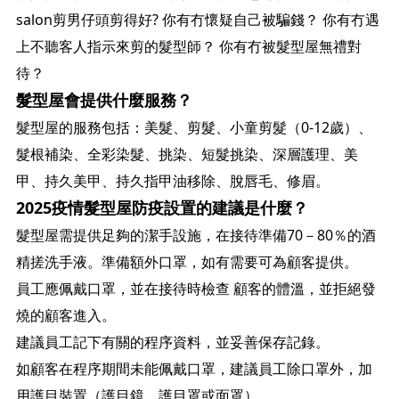
salon剪男仔頭剪得好? 你有冇懷疑自己被騙錢？ 你有冇遇
上不聽客人指示來剪的髮型師？ 你有冇被髮型屋無禮對
待？
髮型屋會提供什麼服務？
髮型屋的服務包括：美髮、剪髮、小童剪髮（0-12歲）、
髮根補染、全彩染髮、挑染、短髮挑染、深層護理、美
甲、持久美甲、持久指甲油移除、脫唇毛、修眉。
2025疫情髮型屋防疫設置的建議是什麼？
髮型屋需提供足夠的潔手設施，在接待準備70－80％的酒
精搓洗手液。準備額外口罩，如有需要可為顧客提供。
員工應佩戴口罩，並在接待時檢查 顧客的體溫，並拒絕發
燒的顧客進入。
建議員工記下有關的程序資料，並妥善保存記錄。
如顧客在程序期間未能佩戴口罩，建議員工除口罩外，加
用護目裝置（護目鏡，護目罩或面罩）。