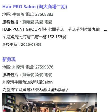
Hair PRO Salon (淘大商場二期)
地區:
牛頭角
電話:
27568883
服務包括：
剪頭髮
染髮
電髮
HAIR POINT GROUP現有七間分店，分店分別位於九龍，新界，交通方便。各分店面積達1000至3500呎，致力為顧客設計髮型及提供多類髮型服務。 髮點髮型師的角色是將一個未經修飾的人，像雕琢師般從頭開始裝扮粉飾令他變得漂亮起來。髮型可直接影響人的容貌，因此我們認為要因應不同的面型設計，不會盲目跟風，悉心地為顧客創出美麗風采，樣子漂亮，人也自然變得自信。 HAIR POINT GROUP 50多位髮型師亦以他們豐富的經驗配合創意為顧客提供貼心的服務。 近年更因應市場需求，以照顧更多客人而開設 另一分公司 HAIR PRO。 此外，本髮型屋採用歐美，日本優質的美髮產品，配以髮型師的專業意見，必能為客人塑造一個時尚髮型。
牛頭角淘大商場二期一樓 152-159號
最後更新：
2026-08-09
新剪現
地區:
九龍灣
電話:
27599876
服務包括：
剪頭髮
染髮
電髮
九龍灣牛頭角道髮型屋Salon
九龍灣牛頭角道55號利基大廈F舖地下