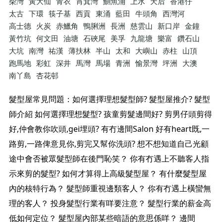
柴灣
黃大仙
青衣
筲箕灣
鰂魚涌
上水
天后
香港仔
太古
下環
筷子基
西貢
東涌
藍田
牛頭角
西灣河
高士德
火炭
赤鱲角
鴨脷洲
長洲
慈雲山
新口岸
金鐘
黃竹坑
何文田
油塘
石硤尾
美孚
九龍塘
樂富
鑽石山
大坑
南灣
祐漢
薄扶林
半山
太和
大嶼山
赤柱
山頂
跑馬地
彩虹
深井
馬灣
馬場
青洲
愉景灣
坪洲
大澳
南丫島
杏花邨
髮型屋常見問題：如何選擇理想髮型師? 髮型屋推介? 髮型
師介紹 如何選擇理想髮型? 孩童剪髮邊間好? 剪男仔頭剪得
好,仲會教你吹頭,gei埋頭? 有冇邊間Salon 好有heart既,一
路剪,一路俾意見你,剪完又幫你洗頭? 想不想知道自己光顧
途中會否被眾髮型師在後門恥笑？ 你有冇遇上不聽客人指
示來剪的髮型? 如何才算得上高級髮型屋？ 有什麼髮型屋
內的核特行為？ 髮型師重視邊類客人？ 你有冇遇上橫蠻無
理的客人？ 投身髮型行業有咩要注意？ 髮型行業的薪金高
低如何定位？ 髮型屋內部某些暗語的意思係咩？ 邊間