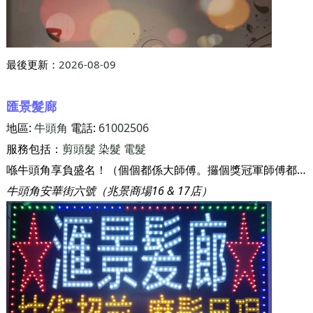
最後更新：
2026-08-09
匯景髮廊
地區:
牛頭角
電話:
61002506
服務包括：
剪頭髮
染髮
電髮
喺牛頭角享負盛名！（個個都係大師傅。攞個獎冠軍師傅都有！） 就算要排隊客人都願意等！ 鋪頭雖小但係師傅技術非常到位！ 大家有時間不妨一試，歡迎光臨！
牛頭角安華街六號（兆景商場16 & 17店）