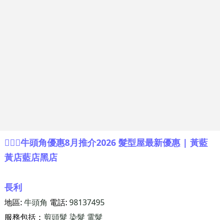
💇🏻‍♂️牛頭角優惠8月推介2026 髮型屋最新優惠 | 黃藍
黃店藍店黑店
長利
地區:
牛頭角
電話:
98137495
服務包括：
剪頭髮
染髮
電髮