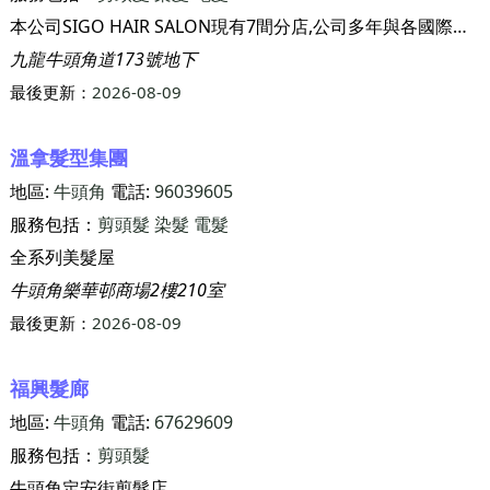
本公司SIGO HAIR SALON現有7間分店,公司多年與各國際品牌合作,如SHISEIDO,SWARZKOPF,GOLDWELL等,為客人提供專業髮型產品,公司型像以專業技術,優質產品及優雅裝俢為主題。
九龍牛頭角道173號地下
最後更新：
2026-08-09
溫拿髮型集團
地區:
牛頭角
電話:
96039605
服務包括：
剪頭髮
染髮
電髮
全系列美髮屋
牛頭角樂華邨商場2樓210室
最後更新：
2026-08-09
福興髮廊
地區:
牛頭角
電話:
67629609
服務包括：
剪頭髮
牛頭角定安街剪髮店