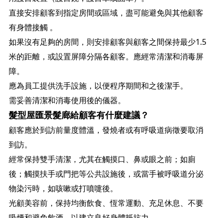
直接安排顧客到指定房間或區域，盡可能避免與其他顧客
有身體接觸 。
如果沒有足夠的房間，則安排顧客與顧客之間保持最少1.5
米的距離，或設置屏障分隔各顧客。應經常清潔和消毒屏
障。
應為員工提供洗手設施，以便程序期間和之後潔手。
需妥善清潔和消毒使用後的儀器。
髮型屋匯景髮廊給顧客有什麼建議？
顧客應於到訪前量度體溫，發燒者或有呼吸道病徵要取消
到訪。
經常保持雙手清潔，尤其在觸摸口、鼻或眼之前；如廁
後；觸摸扶手或門把等公共設施後，或當手被呼吸道分泌
物染污時，如咳嗽或打噴嚏後。
光顧美容前，保持均衡飲食、恆常運動、充足休息、不要
吸煙和避免飲酒，以建立良好身體抵抗力。