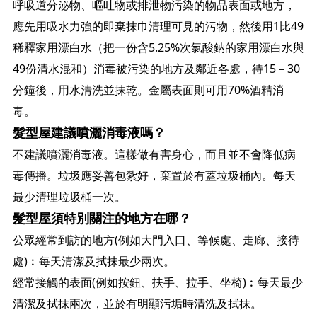
呼吸道分泌物、嘔吐物或排泄物汚染的物品表面或地方，
應先用吸水力強的即棄抹巾清理可見的污物，然後用1比49
稀釋家用漂白水（把一份含5.25%次氯酸鈉的家用漂白水與
49份清水混和）消毒被污染的地方及鄰近各處，待15－30
分鐘後，用水清洗並抹乾。金屬表面則可用70%酒精消
毒。
髮型屋建議噴灑消毒液嗎？
不建議噴灑消毒液。這樣做有害身心，而且並不會降低病
毒傳播。垃圾應妥善包紮好，棄置於有蓋垃圾桶內。每天
最少清理垃圾桶一次。
髮型屋須特別關注的地方在哪？
公眾經常到訪的地方(例如大門入口、等候處、走廊、接待
處)︰每天清潔及拭抹最少兩次。
經常接觸的表面(例如按鈕、扶手、拉手、坐椅)︰每天最少
清潔及拭抹兩次，並於有明顯污垢時清洗及拭抹。