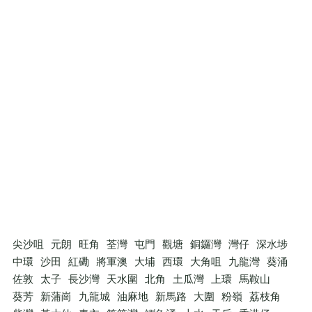
尖沙咀
元朗
旺角
荃灣
屯門
觀塘
銅鑼灣
灣仔
深水埗
中環
沙田
紅磡
將軍澳
大埔
西環
大角咀
九龍灣
葵涌
佐敦
太子
長沙灣
天水圍
北角
土瓜灣
上環
馬鞍山
葵芳
新蒲崗
九龍城
油麻地
新馬路
大圍
粉嶺
荔枝角