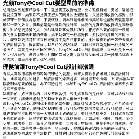
光顧Tony@Cool Cut髮型屋前的準備
想清楚自己是要稍微修一下，還是真正改變造型，比方整個剪短、燙捲、還是把
捲髮拉直等，如果妳不是真正想大刀闊斧的改變造型，只是要個改變的感覺，那
就保守一點預設為修剪，不要懷疑，因為只是修個瀏海其通常也能給舊髮型帶來
煥然一新的效果，但務必清楚告訴妳的設計師，妳要的是真正的改變還是調整修
剪，對於想燙捲髮的人，強烈建議妳事先做點功課，想好自己要的是哪一種捲，
真的會大幅降低出錯的機率，妳不妨鎖定一種感覺後，多找類似捲度的不同照
片，能讓妳更清楚知道這種捲髮是不是自己想要的，挑出最喜歡的三張帶去讓妳
的設計師參考。很多時候，我自己的經驗發現，我挑出來以為是同一種捲髮的三
張照片，其實是三種不同的技術，Tony@Cool Cut設計師會說，這三種是不一樣
的，但沒關係，透過這些照片間的異同之處，設計師反而可以進一步釐清妳真正
的需求，讓結果更接近妳的理想。
理髮前跟Tony@Cool Cut設計師溝通
有些人喜歡用感覺來形容她們理想的髮型，有些人喜歡拿參考圖片跟設計師討
論。通常是妳說的越多，給設計師的線索越多，就越能避免出錯， 如果妳無法直
接說明妳想要的髮型，為了保險起見，妳給Tony@Cool Cut設計師的線索至少要
包括三個部分：
妳喜歡的、妳不喜歡的、以及整理習慣，說明妳喜歡的是什麼，這可以給設計師
一個方向，讓他激盪創意的時候不會走太偏拉不回來；
跟Tony@Cool Cut說明妳不喜歡的是什麼，讓設計師避免誤觸地雷，不至於直接
犯下致命的錯誤；說明妳的整理習慣，設計師依照妳的造型能力設計髮型，可以
讓妳在離開沙龍後的每一天重新愛上妳的髮型，並且滿意得更久，針對妳喜歡或
不喜歡的部分，這些方向提供妳參考：風格感覺：比如甜美、個性、自然、某位
明星，或者長／短、筆直／自然垂墜、大波浪／空氣捲、捲度分明／自然感、髮
尾虛一點、或是豐厚一點等等，第三階段：提問及再確認接下來的這個建議，可
以讓新髮型的成功率再次提昇：針對妳比較常擔心的部分向妳的設計師提出詢
問。