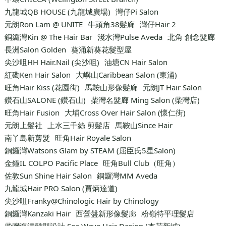
九龍城QB HOUSE (九龍城廣場)
灣仔Pi Salon
元朗Ron Lam @ UNITE
牛頭角38髮廊
灣仔Hair 2
銅鑼灣Kin @ The Hair Bar
淺水灣Pulse Aveda
北角 創念髮廊
長洲Salon Golden
葵涌新葵花髮型屋
尖沙咀HH Hair.Nail (尖沙咀)
油塘CN Hair Salon
紅磡Ken Hair Salon
大嶼山Caribbean Salon (東涌)
旺角Hair Kiss (花園街)
馬鞍山形像髮廊
元朗JT Hair Salon
鑽石山SALONE (鑽石山)
柴灣名髮廊 Ming Salon (柴灣店)
旺角Hair Fusion
大埔Cross Over Hair Salon (懷仁街)
元朗上髮社
上水三千絲 剪髮店
馬鞍山Since Hair
南丫島新剪髮
旺角Hair Royale Salon
銅鑼灣Watsons Glam by STEAM (屈臣氏5星Salon)
金鐘IL COLPO Pacific Place
旺角Bull Club（旺角）
佐敦Sun Shine Hair Salon
銅鑼灣MM Aveda
九龍城Hair PRO Salon (賈炳達道)
尖沙咀Franky@Chinologic Hair by Chinology
銅鑼灣Kanzaki Hair
西營盤新形像髮廊
粉嶺特平理髮店
柴灣海濤髮型設計 Sea Wave Hair Design (杏花新城)