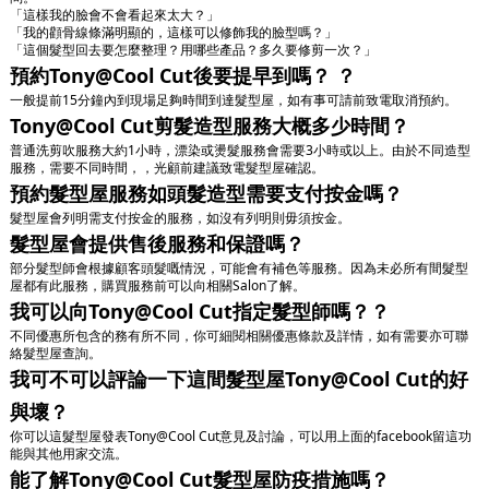
「這樣我的臉會不會看起來太大？」
「我的顴骨線條滿明顯的，這樣可以修飾我的臉型嗎？」
「這個髮型回去要怎麼整理？用哪些產品？多久要修剪一次？」
預約Tony@Cool Cut後要提早到嗎？ ？
一般提前15分鐘內到現場足夠時間到達髮型屋，如有事可請前致電取消預約。
Tony@Cool Cut剪髮造型服務大概多少時間？
普通洗剪吹服務大約1小時，漂染或燙髮服務會需要3小時或以上。由於不同造型
服務，需要不同時間，，光顧前建議致電髮型屋確認。
預約髮型屋服務如頭髮造型需要支付按金嗎？
髮型屋會列明需支付按金的服務，如沒有列明則毋須按金。
髮型屋會提供售後服務和保證嗎？
部分髮型師會根據顧客頭髮嘅情況，可能會有補色等服務。因為未必所有間髮型
屋都有此服務，購買服務前可以向相關Salon了解。
我可以向Tony@Cool Cut指定髮型師嗎？？
不同優惠所包含的務有所不同，你可細閱相關優惠條款及詳情，如有需要亦可聯
絡髮型屋查詢。
我可不可以評論一下這間髮型屋Tony@Cool Cut的好
與壞？
你可以這髮型屋發表Tony@Cool Cut意見及討論，可以用上面的facebook留這功
能與其他用家交流。
能了解Tony@Cool Cut髮型屋防疫措施嗎？