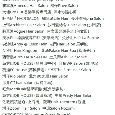
將軍澳Ameeda Hair Salon
灣仔Prive Salon
大埔Pro Cut 香港單剪專門店
深水埗隨心剪
旺角M ² HAIR SALON
鰂魚涌Life Hair
長沙灣Alpha Salon
上環Architect Hair Salon
沙田髮絲舍 Hair Salon (沙田店)
將軍澳Vogue Hair Salon
何文田頭頭是道 (何文田)
美孚Plus染護髮專門店 (美孚總店)
尖沙咀Haïr La Forme
尖沙咀Andy @ Celeb Hair
屯門Hair Salon 馬獅龍
尖沙咀Hair Kingdom
葵涌Palace Hair Spa (葵涌分店)
西營盤APPS HAIR SALON
土瓜灣Ash Hair Make
慈雲山QB HOUSE (慈雲山中心)
旺角WP Salon (豉油街)
葵涌EC House (葵興廣場)
中環The Firm Hair Salon
灣仔Rio Salon
北角80之后 Hair Salon
深井CII hair salon (碧提半島)
旺角MediHair醫學研髮 (旺角朗豪坊)
慈雲山QB HOUSE (啟田商場)
中環Pretty Hair Salon
佐敦頭頭是道 (上海街)
觀塘Hair Theorem (觀塘)
灣仔Zoom Hair Salon
中環Salon Nozomi
中環CHICCA (Wellngton Street Branch)