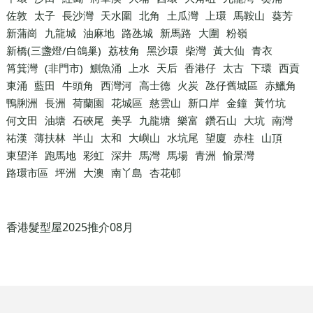
佐敦
太子
長沙灣
天水圍
北角
土瓜灣
上環
馬鞍山
葵芳
新蒲崗
九龍城
油麻地
路氹城
新馬路
大圍
粉嶺
新橋(三盞燈/白鴿巢)
荔枝角
黑沙環
柴灣
黃大仙
青衣
筲箕灣
(非門市)
鰂魚涌
上水
天后
香港仔
太古
下環
西貢
東涌
藍田
牛頭角
西灣河
高士德
火炭
氹仔舊城區
赤鱲角
鴨脷洲
長洲
荷蘭園
花城區
慈雲山
新口岸
金鐘
黃竹坑
何文田
油塘
石硤尾
美孚
九龍塘
樂富
鑽石山
大坑
南灣
祐漢
薄扶林
半山
太和
大嶼山
水坑尾
望廈
赤柱
山頂
東望洋
跑馬地
彩虹
深井
馬灣
馬場
青洲
愉景灣
路環市區
坪洲
大澳
南丫島
杏花邨
香港髮型屋2025推介08月