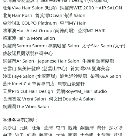
旺角Viva Hair Salon (旺角)
銅鑼灣WIZ 2000 HAIR SALON
北角Hair Posh
筲箕灣Ocean 海洋 Salon
尖沙咀IL COLPO Platinum
屯門MY Hair
將軍澳Hair Artist Group (尚德商場)
荃灣M2 HAIR
將軍澳Hair & More Salon
銅鑼灣Sammi Sammi 專業駁髮 Salon
太子Star Salon (太子)
佐敦諾貝爾活髮科研中心
銅鑼灣Ar Salon - Japanese Hair Salon
牛頭角熱剪髮廊
慈雲山 集美軒髮廊 (慈雲山中心)
筲箕灣8% 髮廊美容
沙田Faye Salon (愉翠商場)
鰂魚涌沙髮廊
柴灣K&A Salon
藍田KinetiCut 單剪專門店
馬鞍山聚髮軒
天后Pro Cut Hair Design
元朗Roy@M_Hair Studio
長洲雲妮 Vreni Salon
何文田Double A Salon
銅鑼灣The Vibes Salon
香港各區剪頭髮：
尖沙咀
元朗
旺角
荃灣
屯門
觀塘
銅鑼灣
灣仔
深水埗
中環
沙田
紅磡
將軍澳
大埔
西環
大角咀
九龍灣
葵涌