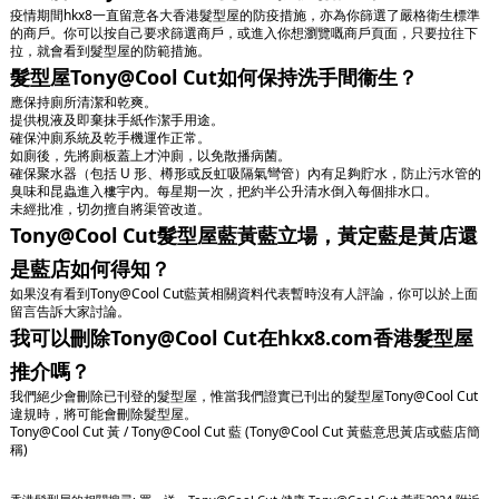
疫情期間hkx8一直留意各大香港髮型屋的防疫措施，亦為你篩選了嚴格衛生標準
的商戶。你可以按自己要求篩選商戶，或進入你想瀏覽嘅商戶頁面，只要拉往下
拉，就會看到髮型屋的防範措施。
髮型屋Tony@Cool Cut如何保持洗手間衞生？
應保持廁所清潔和乾爽。
提供梘液及即棄抹手紙作潔手用途。
確保沖廁系統及乾手機運作正常。
如廁後，先將廁板蓋上才沖廁，以免散播病菌。
確保聚水器（包括 U 形、樽形或反虹吸隔氣彎管）內有足夠貯水，防止污水管的
臭味和昆蟲進入樓宇內。每星期一次，把約半公升清水倒入每個排水口。
未經批准，切勿擅自將渠管改道。
Tony@Cool Cut髮型屋藍黃藍立場，黃定藍是黃店還
是藍店如何得知？
如果沒有看到Tony@Cool Cut藍黃相關資料代表暫時沒有人評論，你可以於上面
留言告訴大家討論。
我可以刪除Tony@Cool Cut在hkx8.com香港髮型屋
推介嗎？
我們絕少會刪除已刊登的髮型屋，惟當我們證實已刊出的髮型屋Tony@Cool Cut
違規時，將可能會刪除髮型屋。
Tony@Cool Cut 黃 / Tony@Cool Cut 藍 (Tony@Cool Cut 黃藍意思黃店或藍店簡
稱)