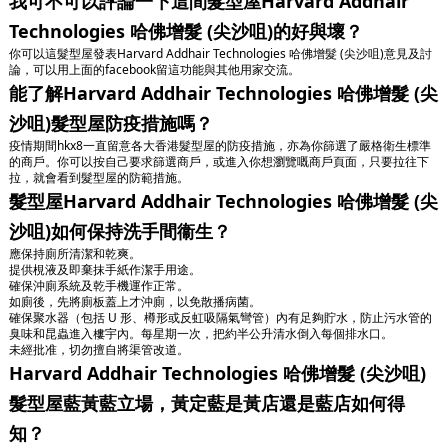
我可不可以評論一下這間髮型屋Harvard Addhair
Technologies 哈佛增髮 (尖沙咀)的好與壞？
你可以這髮型屋發表Harvard Addhair Technologies 哈佛增髮 (尖沙咀)意見及討
論，可以用上面的facebook留這功能與其他用家交流。
能了解Harvard Addhair Technologies 哈佛增髮 (尖
沙咀)髮型屋防疫措施嗎？
疫情期間hkx8一直留意各大香港髮型屋的防疫措施，亦為你篩選了嚴格衛生標準
的商戶。你可以按自己要求篩選商戶，或進入你想瀏覽嘅商戶頁面，只要拉往下
拉，就會看到髮型屋的防範措施。
髮型屋Harvard Addhair Technologies 哈佛增髮 (尖
沙咀)如何保持洗手間衞生？
應保持廁所清潔和乾爽。
提供梘液及即棄抹手紙作潔手用途。
確保沖廁系統及乾手機運作正常。
如廁後，先將廁板蓋上才沖廁，以免散播病菌。
確保聚水器（包括 U 形、樽形或反虹吸隔氣彎管）內有足夠貯水，防止污水管的
臭味和昆蟲進入樓宇內。每星期一次，把約半公升清水倒入每個排水口。
未經批准，切勿擅自將渠管改道。
Harvard Addhair Technologies 哈佛增髮 (尖沙咀)
髮型屋藍黃藍立場，黃定藍是黃店還是藍店如何得
知？