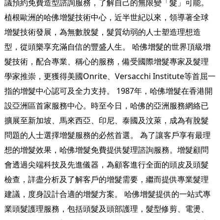
議預約免費造型諮詢服務，了解自己的無限變「髮」可能。
植根歐洲的哈佛增髮技術中心，近半世紀以來，領導著全球
增髮技術發展，為無數脫髮，髮質幼弱的人士塑造理想造
型，從頭樂享充滿自信的豐盛人生。 哈佛增髮的世界頂級增
髮技術，配合專業、稱心的服務，備受國際增髮專家及髮理
學家推崇，更獲得美國Onrite、Versacchi Institute等首屈一
指的增髮中心認可及全力支持。 1987年，哈佛增髮在香港開
設亞洲區首家服務中心。時至今日，哈佛的亞洲服務網絡已
擴展至新加坡、馬來西亞、印尼、泰國及汶萊，成為有脫髮
問題的人士選擇增髮服務的必然首選。 為了讓客戶享有最理
想的增髮效果，哈佛增髮免費提供髮理諮詢服務。增髮顧問
會透過尖端科技及先進儀器，為顧客進行全面的頭皮及頭髮
檢查，詳盡分析及了解客戶的增髮需要，繼而提供專業髮理
建議，度身設計合適的增髮方案。 哈佛增髮提供的一站式專
業頭髮護理服務，包括頭髮及頭部護理，髮型修剪、電燙、