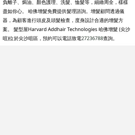
負離子、焗油、顏色護理、洗髮、恤髮等，細緻周全，樣樣
盡如你心。 哈佛增髮免費提供髮理諮詢。增髮顧問透過儀
器，為顧客進行頭皮及頭髮檢查，度身設計合適的增髮方
案。 髮型屋Harvard Addhair Technologies 哈佛增髮 (尖沙
咀)位於尖沙咀區，預約可以電話致電
27236788
查詢。