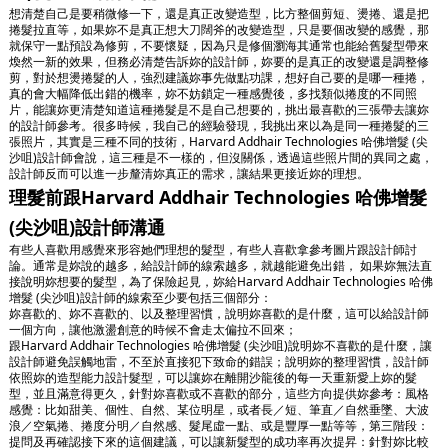
想清楚自己是要稍微修一下，還是真正改變造型，比方整個剪短、燙捲、還是把
捲髮拉直等，如果妳不是真正想大刀闊斧的改變造型，只是要個改變的感覺，那
就保守一點預設為修剪，不要懷疑，因為只是修個瀏海其通常也能給舊髮型帶來
煥然一新的效果，但務必清楚告訴妳的設計師，妳要的是真正的改變還是調整修
剪，對於想燙捲髮的人，強烈建議妳事先做點功課，想好自己要的是哪一種捲，
真的會大幅降低出錯的機率，妳不妨鎖定一種感覺後，多找類似捲度的不同照
片，能讓妳更清楚知道這種捲髮是不是自己想要的，挑出最喜歡的三張帶去讓妳
的設計師參考。很多時候，我自己的經驗發現，我挑出來以為是同一種捲髮的三
張照片，其實是三種不同的技術，Harvard Addhair Technologies 哈佛增髮 (尖
沙咀)設計師會說，這三種是不一樣的，但沒關係，透過這些照片間的異同之處，
設計師反而可以進一步釐清妳真正的需求，讓結果更接近妳的理想。
理髮前跟Harvard Addhair Technologies 哈佛增髮
(尖沙咀)設計師溝通
有些人喜歡用感覺來形容她們理想的髮型，有些人喜歡拿參考圖片跟設計師討
論。通常是妳說的越多，給設計師的線索越多，就越能避免出錯， 如果妳無法直
接說明妳想要的髮型，為了保險起見，妳給Harvard Addhair Technologies 哈佛
增髮 (尖沙咀)設計師的線索至少要包括三個部分：
妳喜歡的、妳不喜歡的、以及整理習慣，說明妳喜歡的是什麼，這可以給設計師
一個方向，讓他激盪創意的時候不會走太偏拉不回來；
跟Harvard Addhair Technologies 哈佛增髮 (尖沙咀)說明妳不喜歡的是什麼，讓
設計師避免誤觸地雷，不至於直接犯下致命的錯誤；說明妳的整理習慣，設計師
依照妳的造型能力設計髮型，可以讓妳在離開沙龍後的每一天重新愛上妳的髮
型，並且滿意得更久，針對妳喜歡或不喜歡的部分，這些方向提供妳參考：風格
感覺：比如甜美、個性、自然、某位明星，或者長／短、筆直／自然垂墜、大波
浪／空氣捲、捲度分明／自然感、髮尾虛一點、或是豐厚一點等等，第三階段：
提問及再確認接下來的這個建議，可以讓新髮型的成功率再次提昇：針對妳比較