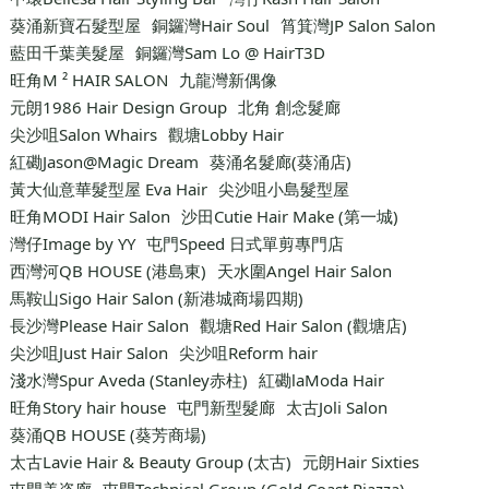
葵涌新寶石髮型屋
銅鑼灣Hair Soul
筲箕灣JP Salon Salon
藍田千葉美髮屋
銅鑼灣Sam Lo @ HairT3D
旺角M ² HAIR SALON
九龍灣新偶像
元朗1986 Hair Design Group
北角 創念髮廊
尖沙咀Salon Whairs
觀塘Lobby Hair
紅磡Jason@Magic Dream
葵涌名髮廊(葵涌店)
黃大仙意華髮型屋 Eva Hair
尖沙咀小島髮型屋
旺角MODI Hair Salon
沙田Cutie Hair Make (第一城)
灣仔Image by YY
屯門Speed 日式單剪專門店
西灣河QB HOUSE (港島東)
天水圍Angel Hair Salon
馬鞍山Sigo Hair Salon (新港城商場四期)
長沙灣Please Hair Salon
觀塘Red Hair Salon (觀塘店)
尖沙咀Just Hair Salon
尖沙咀Reform hair
淺水灣Spur Aveda (Stanley赤柱)
紅磡laModa Hair
旺角Story hair house
屯門新型髮廊
太古Joli Salon
葵涌QB HOUSE (葵芳商場)
太古Lavie Hair & Beauty Group (太古)
元朗Hair Sixties
屯門美姿廊
屯門Technical Group (Gold Coast Piazza)