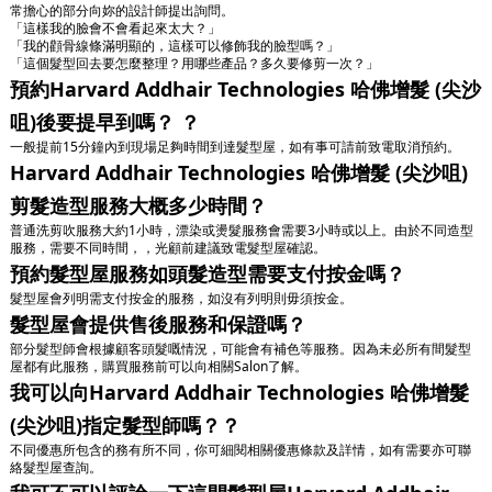
常擔心的部分向妳的設計師提出詢問。
「這樣我的臉會不會看起來太大？」
「我的顴骨線條滿明顯的，這樣可以修飾我的臉型嗎？」
「這個髮型回去要怎麼整理？用哪些產品？多久要修剪一次？」
預約Harvard Addhair Technologies 哈佛增髮 (尖沙
咀)後要提早到嗎？ ？
一般提前15分鐘內到現場足夠時間到達髮型屋，如有事可請前致電取消預約。
Harvard Addhair Technologies 哈佛增髮 (尖沙咀)
剪髮造型服務大概多少時間？
普通洗剪吹服務大約1小時，漂染或燙髮服務會需要3小時或以上。由於不同造型
服務，需要不同時間，，光顧前建議致電髮型屋確認。
預約髮型屋服務如頭髮造型需要支付按金嗎？
髮型屋會列明需支付按金的服務，如沒有列明則毋須按金。
髮型屋會提供售後服務和保證嗎？
部分髮型師會根據顧客頭髮嘅情況，可能會有補色等服務。因為未必所有間髮型
屋都有此服務，購買服務前可以向相關Salon了解。
我可以向Harvard Addhair Technologies 哈佛增髮
(尖沙咀)指定髮型師嗎？？
不同優惠所包含的務有所不同，你可細閱相關優惠條款及詳情，如有需要亦可聯
絡髮型屋查詢。