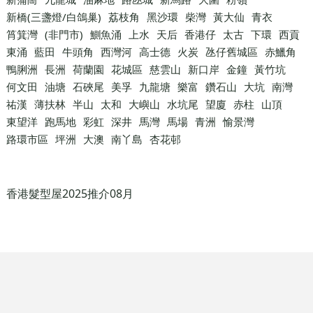
新橋(三盞燈/白鴿巢)
荔枝角
黑沙環
柴灣
黃大仙
青衣
筲箕灣
(非門市)
鰂魚涌
上水
天后
香港仔
太古
下環
西貢
東涌
藍田
牛頭角
西灣河
高士德
火炭
氹仔舊城區
赤鱲角
鴨脷洲
長洲
荷蘭園
花城區
慈雲山
新口岸
金鐘
黃竹坑
何文田
油塘
石硤尾
美孚
九龍塘
樂富
鑽石山
大坑
南灣
祐漢
薄扶林
半山
太和
大嶼山
水坑尾
望廈
赤柱
山頂
東望洋
跑馬地
彩虹
深井
馬灣
馬場
青洲
愉景灣
路環市區
坪洲
大澳
南丫島
杏花邨
香港髮型屋2025推介08月