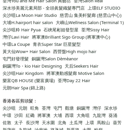
荃灣You and Me Hair Salon 典藝坊
荃灣Salon Real
深水埗美麗元素局部 - 全頭眞髮織髮專門店
上環ELF STUDIO
尖沙咀La Moon Hair Studio
慈雲山 集美軒髮廊 (慈雲山中心)
大埔H.hairport hair salon
大嶼山Wellness Salon (Terminal 1)
尖沙咀粋 Hair Pyua
石硤尾彬姐發型屋
荃灣Sissy Hair
灣仔Lavi Hair
將軍澳Brilliant Sigo Group (將軍澳中心)
中環La Coupe
青衣Super Star 巨星髮型
黃大仙Wow+ Hair Salon
西營盤High mojo hair
屯門好發理髮
銅鑼灣Salon Dèmèanor
銅鑼灣To・kio Hair Designing
天后Seekers Hair
尖沙咀Hair Kingdom
將軍澳動感髮廊 Motive Salon
樂富QB HOUSE (樂富廣場)
荃灣Day 22 Hair
元朗Hair Spa (錦上路)
香港各區剪頭髮：
尖沙咀
元朗
旺角
荃灣
屯門
觀塘
銅鑼灣
灣仔
深水埗
中環
沙田
紅磡
將軍澳
大埔
西環
大角咀
九龍灣
葵涌
佐敦
太子
長沙灣
天水圍
北角
土瓜灣
上環
馬鞍山
葵芳
新蒲崗
九龍城
油麻地
路氹城
新馬路
大圍
粉嶺