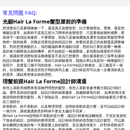
常見問題 FAQ:
光顧Haïr La Forme髮型屋前的準備
想清楚自己是要稍微修一下，還是真正改變造型，比方整個剪短、燙捲、還是把
捲髮拉直等，如果妳不是真正想大刀闊斧的改變造型，只是要個改變的感覺，那
就保守一點預設為修剪，不要懷疑，因為只是修個瀏海其通常也能給舊髮型帶來
煥然一新的效果，但務必清楚告訴妳的設計師，妳要的是真正的改變還是調整修
剪，對於想燙捲髮的人，強烈建議妳事先做點功課，想好自己要的是哪一種捲，
真的會大幅降低出錯的機率，妳不妨鎖定一種感覺後，多找類似捲度的不同照
片，能讓妳更清楚知道這種捲髮是不是自己想要的，挑出最喜歡的三張帶去讓妳
的設計師參考。很多時候，我自己的經驗發現，我挑出來以為是同一種捲髮的三
張照片，其實是三種不同的技術，Haïr La Forme設計師會說，這三種是不一樣
的，但沒關係，透過這些照片間的異同之處，設計師反而可以進一步釐清妳真正
的需求，讓結果更接近妳的理想。
理髮前跟Haïr La Forme設計師溝通
有些人喜歡用感覺來形容她們理想的髮型，有些人喜歡拿參考圖片跟設計師討
論。通常是妳說的越多，給設計師的線索越多，就越能避免出錯， 如果妳無法直
接說明妳想要的髮型，為了保險起見，妳給Haïr La Forme設計師的線索至少要包
括三個部分：
妳喜歡的、妳不喜歡的、以及整理習慣，說明妳喜歡的是什麼，這可以給設計師
一個方向，讓他激盪創意的時候不會走太偏拉不回來；
跟Haïr La Forme說明妳不喜歡的是什麼，讓設計師避免誤觸地雷，不至於直接犯
下致命的錯誤；說明妳的整理習慣，設計師依照妳的造型能力設計髮型，可以讓
妳在離開沙龍後的每一天重新愛上妳的髮型，並且滿意得更久，針對妳喜歡或不
喜歡的部分，這些方向提供妳參考：風格感覺：比如甜美、個性、自然、某位明