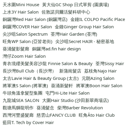
天水圍Mini House
黃大仙GC Shop 日式單剪 (園廣場)
上水3Y Hair Salon
佐敦諾貝爾活髮科研中心
銅鑼灣Red Hair Salon (銅鑼灣店)
金鐘IL COLPO Pacific Place
銅鑼灣COVER Hair Salon
金鐘Ginger Group Hair Salon
尖沙咀Salon Spectrum
荃灣Hair Garden (荃灣)
旺角WP Salon (亞皆老街)
尖沙咀Secret HAIR - 秘密基地
葵涌髮影髮廊
銅鑼灣ad.fin hair design
灣仔Zoom Hair Salon
青衣境纓美髮美容沙龍 Finnie Salon & Beauty
荃灣Sissy Hair
長沙灣Bull Club（長沙灣）
新蒲崗髮店
荔枝角Najo Hair
太古Lavie Hair & Beauty Group (太古)
元朗Azing Salon
將軍澳S Salon (將軍澳)
葵涌新髮軒
將軍澳Boon Hair Salon
牛頭角溫拿髮型集團
屯門Hi-Lite Hair Salon
九龍城SEA SALON
大圍Hair Studio (沙田新翠商場店)
觀塘馬獅龍明作
葵涌髮念
柴灣Barber Revolution
西灣河豐盛髮廊
慈雲山FANCY CLUB
旺角Āto Hair Club
藍田T. Tech by Cover Hair