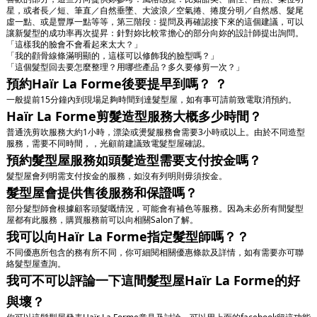
星，或者長／短、筆直／自然垂墜、大波浪／空氣捲、捲度分明／自然感、髮尾
虛一點、或是豐厚一點等等，第三階段：提問及再確認接下來的這個建議，可以
讓新髮型的成功率再次提昇：針對妳比較常擔心的部分向妳的設計師提出詢問。
「這樣我的臉會不會看起來太大？」
「我的顴骨線條滿明顯的，這樣可以修飾我的臉型嗎？」
「這個髮型回去要怎麼整理？用哪些產品？多久要修剪一次？」
預約Haïr La Forme後要提早到嗎？ ？
一般提前15分鐘內到現場足夠時間到達髮型屋，如有事可請前致電取消預約。
Haïr La Forme剪髮造型服務大概多少時間？
普通洗剪吹服務大約1小時，漂染或燙髮服務會需要3小時或以上。由於不同造型
服務，需要不同時間，，光顧前建議致電髮型屋確認。
預約髮型屋服務如頭髮造型需要支付按金嗎？
髮型屋會列明需支付按金的服務，如沒有列明則毋須按金。
髮型屋會提供售後服務和保證嗎？
部分髮型師會根據顧客頭髮嘅情況，可能會有補色等服務。因為未必所有間髮型
屋都有此服務，購買服務前可以向相關Salon了解。
我可以向Haïr La Forme指定髮型師嗎？？
不同優惠所包含的務有所不同，你可細閱相關優惠條款及詳情，如有需要亦可聯
絡髮型屋查詢。
我可不可以評論一下這間髮型屋Haïr La Forme的好
與壞？