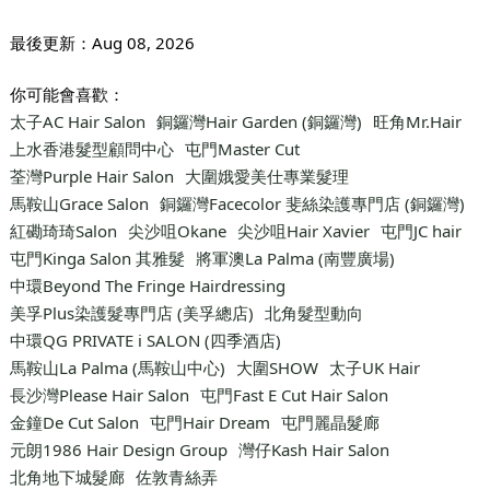
最後更新：
Aug 08, 2026
你可能會喜歡：
太子AC Hair Salon
銅鑼灣Hair Garden (銅鑼灣)
旺角Mr.Hair
上水香港髮型顧問中心
屯門Master Cut
荃灣Purple Hair Salon
大圍娥愛美仕專業髮理
馬鞍山Grace Salon
銅鑼灣Facecolor 斐絲染護專門店 (銅鑼灣)
紅磡琦琦Salon
尖沙咀Okane
尖沙咀Hair Xavier
屯門JC hair
屯門Kinga Salon 其雅髮
將軍澳La Palma (南豐廣場)
中環Beyond The Fringe Hairdressing
美孚Plus染護髮專門店 (美孚總店)
北角髮型動向
中環QG PRIVATE i SALON (四季酒店)
馬鞍山La Palma (馬鞍山中心)
大圍SHOW
太子UK Hair
長沙灣Please Hair Salon
屯門Fast E Cut Hair Salon
金鐘De Cut Salon
屯門Hair Dream
屯門麗晶髮廊
元朗1986 Hair Design Group
灣仔Kash Hair Salon
北角地下城髮廊
佐敦青絲弄