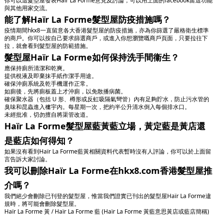
你可以這髮型屋發表Haïr La Forme意見及討論，可以用上面的facebook留這功能
與其他用家交流。
能了解Haïr La Forme髮型屋防疫措施嗎？
疫情期間hkx8一直留意各大香港髮型屋的防疫措施，亦為你篩選了嚴格衛生標準
的商戶。你可以按自己要求篩選商戶，或進入你想瀏覽嘅商戶頁面，只要拉往下
拉，就會看到髮型屋的防範措施。
髮型屋Haïr La Forme如何保持洗手間衞生？
應保持廁所清潔和乾爽。
提供梘液及即棄抹手紙作潔手用途。
確保沖廁系統及乾手機運作正常。
如廁後，先將廁板蓋上才沖廁，以免散播病菌。
確保聚水器（包括 U 形、樽形或反虹吸隔氣彎管）內有足夠貯水，防止污水管的
臭味和昆蟲進入樓宇內。每星期一次，把約半公升清水倒入每個排水口。
未經批准，切勿擅自將渠管改道。
Haïr La Forme髮型屋藍黃藍立場，黃定藍是黃店還
是藍店如何得知？
如果沒有看到Haïr La Forme藍黃相關資料代表暫時沒有人評論，你可以於上面留
言告訴大家討論。
我可以刪除Haïr La Forme在hkx8.com香港髮型屋推
介嗎？
我們絕少會刪除已刊登的髮型屋，惟當我們證實已刊出的髮型屋Haïr La Forme違
規時，將可能會刪除髮型屋。
Haïr La Forme 黃 / Haïr La Forme 藍 (Haïr La Forme 黃藍意思黃店或藍店簡稱)