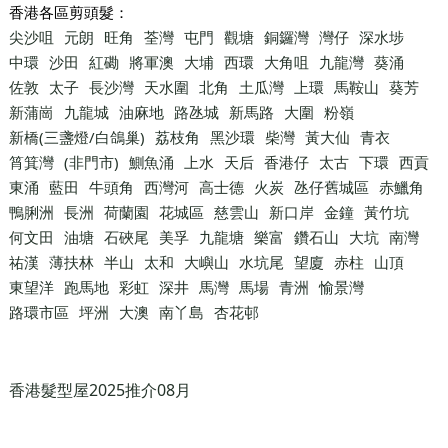
香港各區剪頭髮：
尖沙咀
元朗
旺角
荃灣
屯門
觀塘
銅鑼灣
灣仔
深水埗
中環
沙田
紅磡
將軍澳
大埔
西環
大角咀
九龍灣
葵涌
佐敦
太子
長沙灣
天水圍
北角
土瓜灣
上環
馬鞍山
葵芳
新蒲崗
九龍城
油麻地
路氹城
新馬路
大圍
粉嶺
新橋(三盞燈/白鴿巢)
荔枝角
黑沙環
柴灣
黃大仙
青衣
筲箕灣
(非門市)
鰂魚涌
上水
天后
香港仔
太古
下環
西貢
東涌
藍田
牛頭角
西灣河
高士德
火炭
氹仔舊城區
赤鱲角
鴨脷洲
長洲
荷蘭園
花城區
慈雲山
新口岸
金鐘
黃竹坑
何文田
油塘
石硤尾
美孚
九龍塘
樂富
鑽石山
大坑
南灣
祐漢
薄扶林
半山
太和
大嶼山
水坑尾
望廈
赤柱
山頂
東望洋
跑馬地
彩虹
深井
馬灣
馬場
青洲
愉景灣
路環市區
坪洲
大澳
南丫島
杏花邨
香港髮型屋2025推介08月