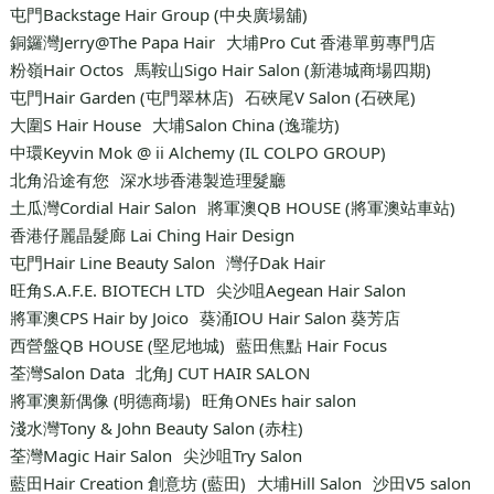
屯門Backstage Hair Group (中央廣場舖)
銅鑼灣Jerry@The Papa Hair
大埔Pro Cut 香港單剪專門店
粉嶺Hair Octos
馬鞍山Sigo Hair Salon (新港城商場四期)
屯門Hair Garden (屯門翠林店)
石硤尾V Salon (石硤尾)
大圍S Hair House
大埔Salon China (逸瓏坊)
中環Keyvin Mok @ ii Alchemy (IL COLPO GROUP)
北角沿途有您
深水埗香港製造理髮廳
土瓜灣Cordial Hair Salon
將軍澳QB HOUSE (將軍澳站車站)
香港仔麗晶髮廊 Lai Ching Hair Design
屯門Hair Line Beauty Salon
灣仔Dak Hair
旺角S.A.F.E. BIOTECH LTD
尖沙咀Aegean Hair Salon
將軍澳CPS Hair by Joico
葵涌IOU Hair Salon 葵芳店
西營盤QB HOUSE (堅尼地城)
藍田焦點 Hair Focus
荃灣Salon Data
北角J CUT HAIR SALON
將軍澳新偶像 (明德商場)
旺角ONEs hair salon
淺水灣Tony & John Beauty Salon (赤柱)
荃灣Magic Hair Salon
尖沙咀Try Salon
藍田Hair Creation 創意坊 (藍田)
大埔Hill Salon
沙田V5 salon