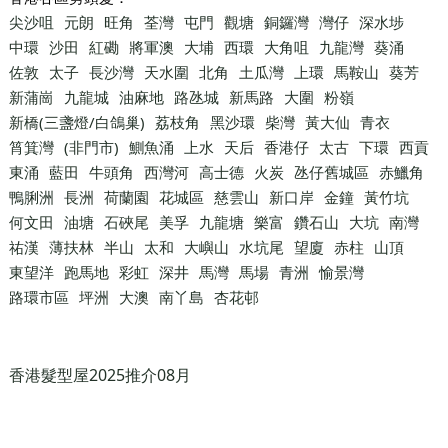
尖沙咀
元朗
旺角
荃灣
屯門
觀塘
銅鑼灣
灣仔
深水埗
中環
沙田
紅磡
將軍澳
大埔
西環
大角咀
九龍灣
葵涌
佐敦
太子
長沙灣
天水圍
北角
土瓜灣
上環
馬鞍山
葵芳
新蒲崗
九龍城
油麻地
路氹城
新馬路
大圍
粉嶺
新橋(三盞燈/白鴿巢)
荔枝角
黑沙環
柴灣
黃大仙
青衣
筲箕灣
(非門市)
鰂魚涌
上水
天后
香港仔
太古
下環
西貢
東涌
藍田
牛頭角
西灣河
高士德
火炭
氹仔舊城區
赤鱲角
鴨脷洲
長洲
荷蘭園
花城區
慈雲山
新口岸
金鐘
黃竹坑
何文田
油塘
石硤尾
美孚
九龍塘
樂富
鑽石山
大坑
南灣
祐漢
薄扶林
半山
太和
大嶼山
水坑尾
望廈
赤柱
山頂
東望洋
跑馬地
彩虹
深井
馬灣
馬場
青洲
愉景灣
路環市區
坪洲
大澳
南丫島
杏花邨
香港髮型屋2025推介08月