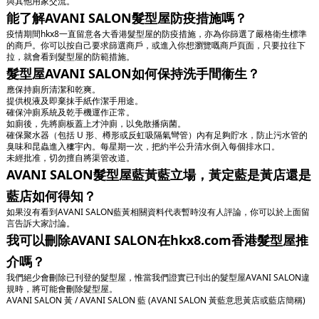
與其他用家交流。
能了解AVANI SALON髮型屋防疫措施嗎？
疫情期間hkx8一直留意各大香港髮型屋的防疫措施，亦為你篩選了嚴格衛生標準
的商戶。你可以按自己要求篩選商戶，或進入你想瀏覽嘅商戶頁面，只要拉往下
拉，就會看到髮型屋的防範措施。
髮型屋AVANI SALON如何保持洗手間衞生？
應保持廁所清潔和乾爽。
提供梘液及即棄抹手紙作潔手用途。
確保沖廁系統及乾手機運作正常。
如廁後，先將廁板蓋上才沖廁，以免散播病菌。
確保聚水器（包括 U 形、樽形或反虹吸隔氣彎管）內有足夠貯水，防止污水管的
臭味和昆蟲進入樓宇內。每星期一次，把約半公升清水倒入每個排水口。
未經批准，切勿擅自將渠管改道。
AVANI SALON髮型屋藍黃藍立場，黃定藍是黃店還是
藍店如何得知？
如果沒有看到AVANI SALON藍黃相關資料代表暫時沒有人評論，你可以於上面留
言告訴大家討論。
我可以刪除AVANI SALON在hkx8.com香港髮型屋推
介嗎？
我們絕少會刪除已刊登的髮型屋，惟當我們證實已刊出的髮型屋AVANI SALON違
規時，將可能會刪除髮型屋。
AVANI SALON 黃 / AVANI SALON 藍 (AVANI SALON 黃藍意思黃店或藍店簡稱)