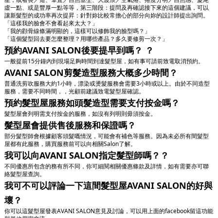
虛一點、或是豐厚一點等等，第三階段：提問及再確認接下來的這個建議，可以
讓新髮型的成功率再次提昇：針對妳比較常擔心的部分向妳的設計師提出詢問。
「這樣我的臉會不會看起來太大？」
「我的顴骨線條滿明顯的，這樣可以修飾我的臉型嗎？」
「這個髮型回去要怎麼整理？用哪些產品？多久要修剪一次？」
預約AVANI SALON後要提早到嗎？ ？
一般提前15分鐘內到現場足夠時間到達髮型屋，如有事可請前致電取消預約。
AVANI SALON剪髮造型服務大概多少時間？
普通洗剪吹服務大約1小時，漂染或燙髮服務會需要3小時或以上。由於不同造型
服務，需要不同時間，，光顧前建議致電髮型屋確認。
預約髮型屋服務如頭髮造型需要支付按金嗎？
髮型屋會列明需支付按金的服務，如沒有列明則毋須按金。
髮型屋會提供售後服務和保證嗎？
部分髮型師會根據顧客頭髮嘅情況，可能會有補色等服務。因為未必所有間髮型
屋都有此服務，購買服務前可以向相關Salon了解。
我可以向AVANI SALON指定髮型師嗎？？
不同優惠所包含的務有所不同，你可細閱相關優惠條款及詳情，如有需要亦可聯
絡髮型屋查詢。
我可不可以評論一下這間髮型屋AVANI SALON的好與
壞？
你可以這髮型屋發表AVANI SALON意見及討論，可以用上面的facebook留這功能