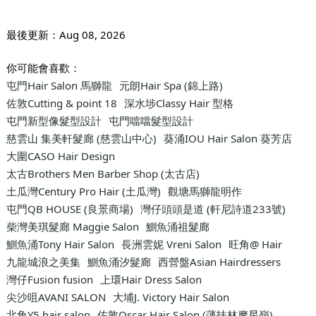
最後更新：
Aug 08, 2026
你可能會喜歡：
屯門Hair Salon 馬獅龍
元朗Hair Spa (錦上路)
佐敦Cutting & point 18
深水埗Classy Hair 型格
屯門新型像髮型設計
屯門噹噹髮型設計
慈雲山 集美軒髮廊 (慈雲山中心)
葵涌IOU Hair Salon 葵芳店
大圍CASO Hair Design
太古Brothers Men Barber Shop (太古店)
土瓜灣Century Pro Hair (土瓜灣)
觀塘馬獅龍明作
屯門QB HOUSE (良景商場)
灣仔頭頭是道 (軒尼詩道233號)
柴灣美琪髮廊 Maggie Salon
鰂魚涌祖髮廊
鰂魚涌Tony Hair Salon
長洲雲妮 Vreni Salon
旺角@ Hair
九龍城浪之美集
鰂魚涌汐髮廊
西營盤Asian Hairdressers
灣仔Fusion fusion
上環Hair Dress Salon
尖沙咀AVANI SALON
大埔J. Victory Hair Salon
北角Y5 hair salon
佐敦Oscar Hair Salon (薄扶林摩星嶺)