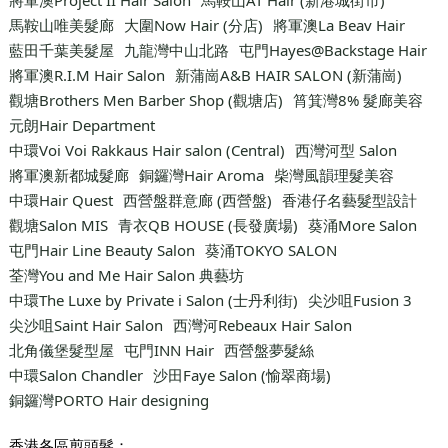
馬鞍山唯美髮廊
大圍Now Hair (分店)
將軍澳La Beav Hair
藍田千葉美髮屋
九龍灣中山北路
屯門Hayes@Backstage Hair
將軍澳R.I.M Hair Salon
新蒲崗A&B HAIR SALON (新蒲崗)
觀塘Brothers Men Barber Shop (觀塘店)
筲箕灣8% 髮廊美容
元朗Hair Department
中環Voi Voi Rakkaus Hair salon (Central)
西灣河型 Salon
將軍澳新都城髮廊
銅鑼灣Hair Aroma
柴灣風韻理髮美容
中環Hair Quest
西營盤群意廊 (西營盤)
香港仔名藝髮型設計
觀塘Salon MIS
青衣QB HOUSE (長發廣場)
葵涌More Salon
屯門Hair Line Beauty Salon
葵涌TOKYO SALON
荃灣You and Me Hair Salon 典藝坊
中環The Luxe by Private i Salon (士丹利街)
尖沙咀Fusion 3
尖沙咀Saint Hair Salon
西灣河Rebeaux Hair Salon
北角儀堡髮型屋
屯門INN Hair
西營盤夢髮絲
中環Salon Chandler
沙田Faye Salon (愉翠商場)
銅鑼灣PORTO Hair designing
香港各區剪頭髮：