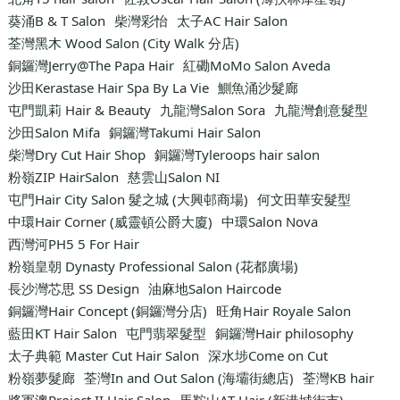
葵涌B & T Salon
柴灣彩怡
太子AC Hair Salon
荃灣黑木 Wood Salon (City Walk 分店)
銅鑼灣Jerry@The Papa Hair
紅磡MoMo Salon Aveda
沙田Kerastase Hair Spa By La Vie
鰂魚涌沙髮廊
屯門凱莉 Hair & Beauty
九龍灣Salon Sora
九龍灣創意髮型
沙田Salon Mifa
銅鑼灣Takumi Hair Salon
柴灣Dry Cut Hair Shop
銅鑼灣Tyleroops hair salon
粉嶺ZIP HairSalon
慈雲山Salon NI
屯門Hair City Salon 髮之城 (大興邨商場)
何文田華安髮型
中環Hair Corner (威靈頓公爵大廈)
中環Salon Nova
西灣河PH5 5 For Hair
粉嶺皇朝 Dynasty Professional Salon (花都廣場)
長沙灣芯思 SS Design
油麻地Salon Haircode
銅鑼灣Hair Concept (銅鑼灣分店)
旺角Hair Royale Salon
藍田KT Hair Salon
屯門翡翠髮型
銅鑼灣Hair philosophy
太子典範 Master Cut Hair Salon
深水埗Come on Cut
粉嶺夢髮廊
荃灣In and Out Salon (海壩街總店)
荃灣KB hair
將軍澳Project II Hair Salon
馬鞍山AT Hair (新港城街市)