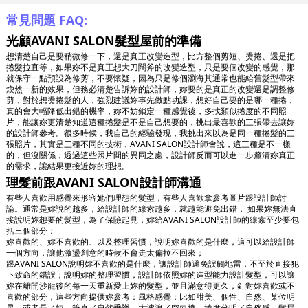
常見問題 FAQ:
光顧AVANI SALON髮型屋前的準備
想清楚自己是要稍微修一下，還是真正改變造型，比方整個剪短、燙捲、還是把
捲髮拉直等，如果妳不是真正想大刀闊斧的改變造型，只是要個改變的感覺，那
就保守一點預設為修剪，不要懷疑，因為只是修個瀏海其通常也能給舊髮型帶來
煥然一新的效果，但務必清楚告訴妳的設計師，妳要的是真正的改變還是調整修
剪，對於想燙捲髮的人，強烈建議妳事先做點功課，想好自己要的是哪一種捲，
真的會大幅降低出錯的機率，妳不妨鎖定一種感覺後，多找類似捲度的不同照
片，能讓妳更清楚知道這種捲髮是不是自己想要的，挑出最喜歡的三張帶去讓妳
的設計師參考。很多時候，我自己的經驗發現，我挑出來以為是同一種捲髮的三
張照片，其實是三種不同的技術，AVANI SALON設計師會說，這三種是不一樣
的，但沒關係，透過這些照片間的異同之處，設計師反而可以進一步釐清妳真正
的需求，讓結果更接近妳的理想。
理髮前跟AVANI SALON設計師溝通
有些人喜歡用感覺來形容她們理想的髮型，有些人喜歡拿參考圖片跟設計師討
論。通常是妳說的越多，給設計師的線索越多，就越能避免出錯， 如果妳無法直
接說明妳想要的髮型，為了保險起見，妳給AVANI SALON設計師的線索至少要包
括三個部分：
妳喜歡的、妳不喜歡的、以及整理習慣，說明妳喜歡的是什麼，這可以給設計師
一個方向，讓他激盪創意的時候不會走太偏拉不回來；
跟AVANI SALON說明妳不喜歡的是什麼，讓設計師避免誤觸地雷，不至於直接犯
下致命的錯誤；說明妳的整理習慣，設計師依照妳的造型能力設計髮型，可以讓
妳在離開沙龍後的每一天重新愛上妳的髮型，並且滿意得更久，針對妳喜歡或不
喜歡的部分，這些方向提供妳參考：風格感覺：比如甜美、個性、自然、某位明
星，或者長／短、筆直／自然垂墜、大波浪／空氣捲、捲度分明／自然感、髮尾