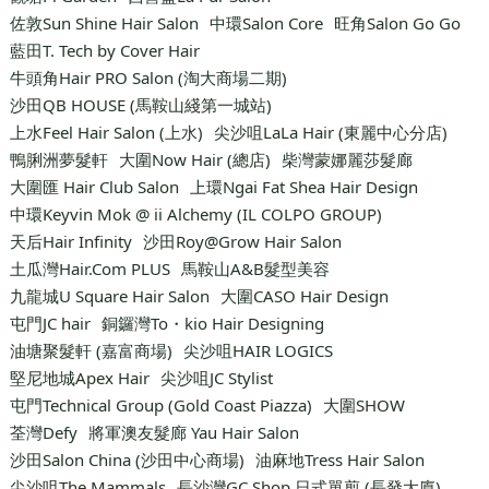
佐敦Sun Shine Hair Salon
中環Salon Core
旺角Salon Go Go
藍田T. Tech by Cover Hair
牛頭角Hair PRO Salon (淘大商場二期)
沙田QB HOUSE (馬鞍山綫第一城站)
上水Feel Hair Salon (上水)
尖沙咀LaLa Hair (東麗中心分店)
鴨脷洲夢髮軒
大圍Now Hair (總店)
柴灣蒙娜麗莎髮廊
大圍匯 Hair Club Salon
上環Ngai Fat Shea Hair Design
中環Keyvin Mok @ ii Alchemy (IL COLPO GROUP)
天后Hair Infinity
沙田Roy@Grow Hair Salon
土瓜灣Hair.Com PLUS
馬鞍山A&B髮型美容
九龍城U Square Hair Salon
大圍CASO Hair Design
屯門JC hair
銅鑼灣To・kio Hair Designing
油塘聚髮軒 (嘉富商場)
尖沙咀HAIR LOGICS
堅尼地城Apex Hair
尖沙咀JC Stylist
屯門Technical Group (Gold Coast Piazza)
大圍SHOW
荃灣Defy
將軍澳友髮廊 Yau Hair Salon
沙田Salon China (沙田中心商場)
油麻地Tress Hair Salon
尖沙咀The Mammals
長沙灣GC Shop 日式單剪 (長發大廈)