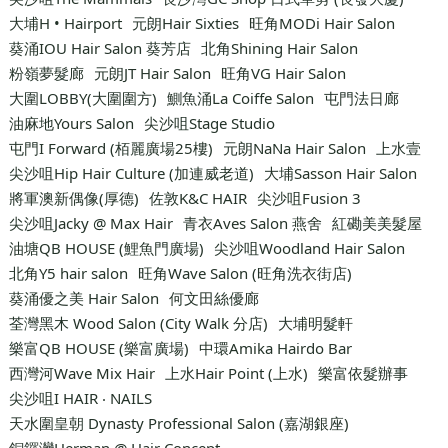
大埔H • Hairport
元朗Hair Sixties
旺角MODi Hair Salon
葵涌IOU Hair Salon 葵芳店
北角Shining Hair Salon
粉嶺夢髮廊
元朗JT Hair Salon
旺角VG Hair Salon
大圍LOBBY(大圍圍方)
鰂魚涌La Coiffe Salon
屯門法日廊
油麻地Yours Salon
尖沙咀Stage Studio
屯門I Forward (栢麗廣場25樓)
元朗NaNa Hair Salon
上水壹
尖沙咀Hip Hair Culture (加連威老道)
大埔Sasson Hair Salon
將軍澳新偶像(厚德)
佐敦K&C HAIR
尖沙咀Fusion 3
尖沙咀Jacky @ Max Hair
青衣Aves Salon 燕舍
紅磡美美髮屋
油塘QB HOUSE (鯉魚門廣場)
尖沙咀Woodland Hair Salon
北角Y5 hair salon
旺角Wave Salon (旺角洗衣街店)
葵涌優之美 Hair Salon
何文田絲優廊
荃灣黑木 Wood Salon (City Walk 分店)
大埔明髮軒
樂富QB HOUSE (樂富廣場)
中環Amika Hairdo Bar
西灣河Wave Mix Hair
上水Hair Point (上水)
樂富依髮辦事
尖沙咀I HAIR ‧ NAILS
天水圍皇朝 Dynasty Professional Salon (嘉湖銀座)
銅鑼灣Herman @ Hair Concept