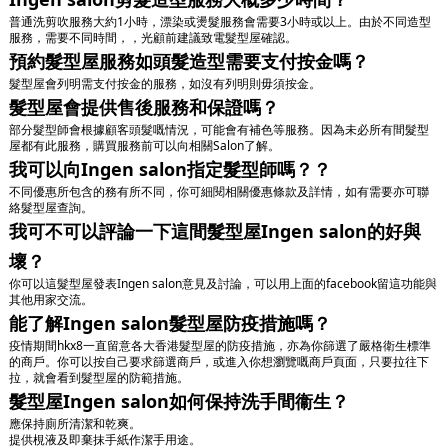
普通洗剪吹服務大約1小時，漂染或燙髮服務會需要3小時或以上。由於不同造型
服務，需要不同時間，，光顧前建議致電髮型屋確認。
預約髮型屋服務如頭髮造型需要支付按金嗎？
髮型屋會列明需支付按金的服務，如沒有列明則毋須按金。
髮型屋會提供售後服務和保證嗎？
部分髮型師會根據顧客頭髮嘅情況，可能會有補色等服務。因為未必所有間髮型
屋都有此服務，購買服務前可以向相關Salon了解。
我可以向Ingen salon指定髮型師嗎？？
不同優惠所包含的務有所不同，你可細閱相關優惠條款及詳情，如有需要亦可聯
絡髮型屋查詢。
我可不可以評論一下這間髮型屋Ingen salon的好與
壞？
你可以這髮型屋發表Ingen salon意見及討論，可以用上面的facebook留這功能與
其他用家交流。
能了解Ingen salon髮型屋防疫措施嗎？
疫情期間hkx8一直留意各大香港髮型屋的防疫措施，亦為你篩選了嚴格衛生標準
的商戶。你可以按自己要求篩選商戶，或進入你想瀏覽嘅商戶頁面，只要拉往下
拉，就會看到髮型屋的防範措施。
髮型屋Ingen salon如何保持洗手間衞生？
應保持廁所清潔和乾爽。
提供梘液及即棄抹手紙作潔手用途。