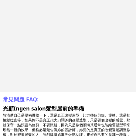
常見問題 FAQ:
光顧Ingen salon髮型屋前的準備
想清楚自己是要稍微修一下，還是真正改變造型，比方整個剪短、燙捲、還是把
捲髮拉直等，如果妳不是真正想大刀闊斧的改變造型，只是要個改變的感覺，那
就保守一點預設為修剪，不要懷疑，因為只是修個瀏海其通常也能給舊髮型帶來
煥然一新的效果，但務必清楚告訴妳的設計師，妳要的是真正的改變還是調整修
剪，對於想燙捲髮的人，強烈建議妳事先做點功課，想好自己要的是哪一種捲，