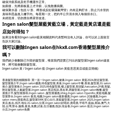
確保沖廁系統及乾手機運作正常。
如廁後，先將廁板蓋上才沖廁，以免散播病菌。
確保聚水器（包括 U 形、樽形或反虹吸隔氣彎管）內有足夠貯水，防止污水管的
臭味和昆蟲進入樓宇內。每星期一次，把約半公升清水倒入每個排水口。
未經批准，切勿擅自將渠管改道。
Ingen salon髮型屋藍黃藍立場，黃定藍是黃店還是藍
店如何得知？
如果沒有看到Ingen salon藍黃相關資料代表暫時沒有人評論，你可以於上面留言
告訴大家討論。
我可以刪除Ingen salon在hkx8.com香港髮型屋推介
嗎？
我們絕少會刪除已刊登的髮型屋，惟當我們證實已刊出的髮型屋Ingen salon違規
時，將可能會刪除髮型屋。
Ingen salon 黃 / Ingen salon 藍 (Ingen salon 黃藍意思黃店或藍店簡稱)
香港髮型屋的相關搜尋: 買一送一Ingen salon,健康,Ingen salon 黃藍2024,附近髮型屋,
髮型屋推介平,Ingen salon優惠,特色髮型屋,美食,Ingen salon午餐,香港,髮型屋,IG salon
推介,髮型屋推介,Ingen salon 2025,特色髮型屋,樓上髮型屋,剪頭髮,hair,salon,評價,剪髮,
附近髮型屋,人氣髮型屋,Ingen salon 黑店投訴,黑名單,西髮型屋,Ingen salon晚餐,髮型
屋推介平,髮型屋搜尋,Ingen salon
,髮型屋優惠,lihkg,Ingen salon OpenRic,黃藍地圖,髮
型屋禁令,Ingen salon 會員,地圖,Ingen salon最新優惠,Ingen salon 試做優惠,Ingen
salon menu黃藍商店,髮型屋599f,安心出行,黃藍髮型屋,Ingen salon 2025,Ingen salon
黃店,點去,劣評,地址,IG salon,位置,Ingen salon好唔好,貴唔貴,平唔平,藍絲,黃絲,澳門,大
陸,台灣,禁令,服務,會員,免費,試食,生日優惠,投訴,現金卷,Ingen salon 藍店,Ingen salon
分店,Ingen salon免費