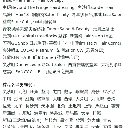
中環Beyond The Fringe Hairdressing
尖沙咀Sonder Hair
馬鞍山Hair13
銅鑼灣Salon Trinity
將軍澳日出康城 Lisa Salon
荃灣Sline Cut
大嶼山理髮匯
青衣境纓美髮美容沙龍 Finnie Salon & Beauty
元朗上髮社
元朗Hair Capital Dreadlocks 髮都
新蒲崗Hair Salon 特區
荃灣GC Shop 日式單剪 (華都中心)
中環Jim Tse @ Hair Corner
尖沙咀IL COLPO Platinum
柴灣Salon CW (彩雲分店)
紅磡KEN HAIR
旺角Corner(雅蘭中心店)
尖沙咀Danny Leung@Cult Salon
西貢佳麗髮型屋
大埔剪形D
慈雲山FANCY CLUB
九龍城浪之美集
香港各區剪頭髮：
尖沙咀
元朗
旺角
荃灣
屯門
觀塘
銅鑼灣
灣仔
深水埗
中環
沙田
紅磡
將軍澳
大埔
西環
大角咀
九龍灣
葵涌
佐敦
太子
長沙灣
天水圍
北角
土瓜灣
上環
馬鞍山
葵芳
新蒲崗
九龍城
油麻地
路氹城
新馬路
大圍
粉嶺
新橋(三盞燈/白鴿巢)
荔枝角
黑沙環
柴灣
黃大仙
青衣
筲箕灣
(非門市)
鰂魚涌
上水
天后
香港仔
太古
下環
西貢