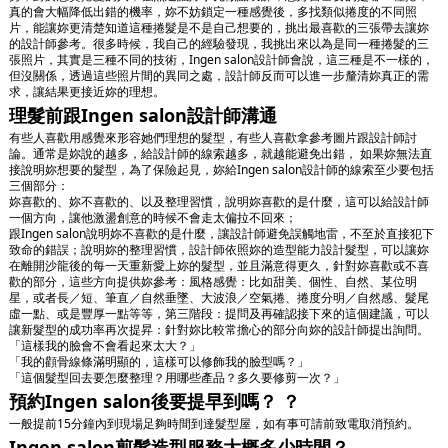
真的會大幅降低出錯的機率，妳不妨鎖定一種感覺後，多找類似捲度的不同照
片，能讓妳更清楚知道這種捲髮是不是自己想要的，挑出最喜歡的三張帶去讓妳
的設計師參考。很多時候，我自己的經驗發現，我挑出來以為是同一種捲髮的三
張照片，其實是三種不同的技術，Ingen salon設計師會說，這三種是不一樣的，
但沒關係，透過這些照片間的異同之處，設計師反而可以進一步釐清妳真正的需
求，讓結果更接近妳的理想。
理髮前跟Ingen salon設計師溝通
有些人喜歡用感覺來形容她們理想的髮型，有些人喜歡拿參考圖片跟設計師討
論。通常是妳說的越多，給設計師的線索越多，就越能避免出錯， 如果妳無法直
接說明妳想要的髮型，為了保險起見，妳給Ingen salon設計師的線索至少要包括
三個部分：
妳喜歡的、妳不喜歡的、以及整理習慣，說明妳喜歡的是什麼，這可以給設計師
一個方向，讓他激盪創意的時候不會走太偏拉不回來；
跟Ingen salon說明妳不喜歡的是什麼，讓設計師避免誤觸地雷，不至於直接犯下
致命的錯誤；說明妳的整理習慣，設計師依照妳的造型能力設計髮型，可以讓妳
在離開沙龍後的每一天重新愛上妳的髮型，並且滿意得更久，針對妳喜歡或不喜
歡的部分，這些方向提供妳參考：風格感覺：比如甜美、個性、自然、某位明
星，或者長／短、筆直／自然垂墜、大波浪／空氣捲、捲度分明／自然感、髮尾
虛一點、或是豐厚一點等等，第三階段：提問及再確認接下來的這個建議，可以
讓新髮型的成功率再次提昇：針對妳比較常擔心的部分向妳的設計師提出詢問。
「這樣我的臉會不會看起來太大？」
「我的顴骨線條滿明顯的，這樣可以修飾我的臉型嗎？」
「這個髮型回去要怎麼整理？用哪些產品？多久要修剪一次？」
預約Ingen salon後要提早到嗎？ ？
一般提前15分鐘內到現場足夠時間到達髮型屋，如有事可請前致電取消預約。
Ingen salon剪髮造型服務大概多少時間？