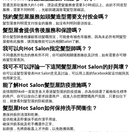
普通洗剪吹服務大約1小時，漂染或燙髮服務會需要3小時或以上。由於不同造型
服務，需要不同時間，，光顧前建議致電髮型屋確認。
預約髮型屋服務如頭髮造型需要支付按金嗎？
髮型屋會列明需支付按金的服務，如沒有列明則毋須按金。
髮型屋會提供售後服務和保證嗎？
部分髮型師會根據顧客頭髮嘅情況，可能會有補色等服務。因為未必所有間髮型
屋都有此服務，購買服務前可以向相關Salon了解。
我可以向Hot Salon指定髮型師嗎？？
不同優惠所包含的務有所不同，你可細閱相關優惠條款及詳情，如有需要亦可聯
絡髮型屋查詢。
我可不可以評論一下這間髮型屋Hot Salon的好與壞？
你可以這髮型屋發表Hot Salon意見及討論，可以用上面的facebook留這功能與其
他用家交流。
能了解Hot Salon髮型屋防疫措施嗎？
疫情期間hkx8一直留意各大香港髮型屋的防疫措施，亦為你篩選了嚴格衛生標準
的商戶。你可以按自己要求篩選商戶，或進入你想瀏覽嘅商戶頁面，只要拉往下
拉，就會看到髮型屋的防範措施。
髮型屋Hot Salon如何保持洗手間衞生？
應保持廁所清潔和乾爽。
提供梘液及即棄抹手紙作潔手用途。
確保沖廁系統及乾手機運作正常。
如廁後，先將廁板蓋上才沖廁，以免散播病菌。