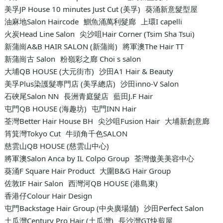
美孚JP House 10 minutes Just Cut (美孚)
葵涌新意髮型屋
油麻地Salon Haircode
鰂魚涌萬利髮廊
上環I capelli
火炭Head Line Salon
尖沙咀Hair Corner (Tsim Sha Tsui)
新蒲崗A&B HAIR SALON (新蒲崗)
將軍澳The Hair TT
新蒲崗古 Salon
粉嶺彩之廊 Choi s salon
大埔QB HOUSE (大元街市)
沙田A1 Hair & Beauty
美孚Plus染護髮專門店 (美孚總店)
沙田inno-V Salon
石硤尾Salon NN
長洲青庭髮店
藍田J.F Hair
屯門QB HOUSE (海趣坊)
屯門INN Hair
荃灣Better Hair House BH
尖沙咀Fusion Hair
大埔新創意廊
筲箕灣Tokyo Cut
牛頭角千色SALON
慈雲山QB HOUSE (慈雲山中心)
將軍澳Salon Anca by IL Colpo Group
荃灣傲美美容中心
葵涌F Square Hair Product
大圍B&G Hair Group
佐敦IF Hair Salon
西灣河QB HOUSE (港島東)
香港仔Colour Hair Design
屯門Backstage Hair Group (中央廣場舖)
沙田Perfect Salon
土瓜灣Century Pro Hair (土瓜灣)
長沙灣GT快剪屋