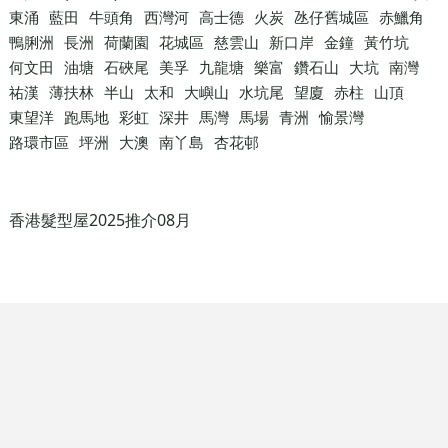
東涌
藍田
牛頭角
西灣河
高士德
火炭
氹仔舊城區
赤鱲角
鴨脷洲
長洲
荷蘭園
花城區
慈雲山
新口岸
金鐘
黃竹坑
何文田
油塘
石硤尾
美孚
九龍塘
樂富
鑽石山
大坑
南灣
祐漢
薄扶林
半山
太和
大嶼山
水坑尾
望廈
赤柱
山頂
東望洋
跑馬地
彩虹
深井
馬灣
馬場
青洲
愉景灣
路環市區
坪洲
大澳
南丫島
杏花邨
香港髮型屋2025推介08月