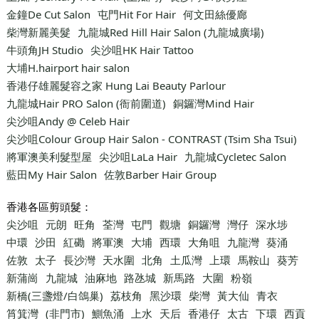
金鐘De Cut Salon
屯門Hit For Hair
何文田絲優廊
柴灣新麗美髮
九龍城Red Hill Hair Salon (九龍城廣場)
牛頭角JH Studio
尖沙咀HK Hair Tattoo
大埔H.hairport hair salon
香港仔雄麗髮容之家 Hung Lai Beauty Parlour
九龍城Hair PRO Salon (衙前圍道)
銅鑼灣Mind Hair
尖沙咀Andy @ Celeb Hair
尖沙咀Colour Group Hair Salon - CONTRAST (Tsim Sha Tsui)
將軍澳美利髮型屋
尖沙咀LaLa Hair
九龍城Cycletec Salon
藍田My Hair Salon
佐敦Barber Hair Group
香港各區剪頭髮：
尖沙咀
元朗
旺角
荃灣
屯門
觀塘
銅鑼灣
灣仔
深水埗
中環
沙田
紅磡
將軍澳
大埔
西環
大角咀
九龍灣
葵涌
佐敦
太子
長沙灣
天水圍
北角
土瓜灣
上環
馬鞍山
葵芳
新蒲崗
九龍城
油麻地
路氹城
新馬路
大圍
粉嶺
新橋(三盞燈/白鴿巢)
荔枝角
黑沙環
柴灣
黃大仙
青衣
筲箕灣
(非門市)
鰂魚涌
上水
天后
香港仔
太古
下環
西貢