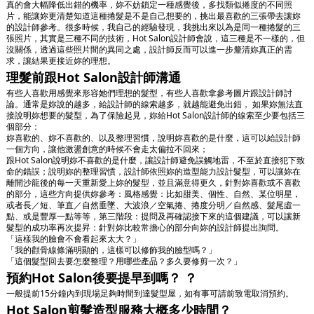
真的會大幅降低出錯的機率，妳不妨鎖定一種感覺後，多找類似捲度的不同照
片，能讓妳更清楚知道這種捲髮是不是自己想要的，挑出最喜歡的三張帶去讓妳
的設計師參考。很多時候，我自己的經驗發現，我挑出來以為是同一種捲髮的三
張照片，其實是三種不同的技術，Hot Salon設計師會說，這三種是不一樣的，但
沒關係，透過這些照片間的異同之處，設計師反而可以進一步釐清妳真正的需
求，讓結果更接近妳的理想。
理髮前跟Hot Salon設計師溝通
有些人喜歡用感覺來形容她們理想的髮型，有些人喜歡拿參考圖片跟設計師討
論。通常是妳說的越多，給設計師的線索越多，就越能避免出錯， 如果妳無法直
接說明妳想要的髮型，為了保險起見，妳給Hot Salon設計師的線索至少要包括三
個部分：
妳喜歡的、妳不喜歡的、以及整理習慣，說明妳喜歡的是什麼，這可以給設計師
一個方向，讓他激盪創意的時候不會走太偏拉不回來；
跟Hot Salon說明妳不喜歡的是什麼，讓設計師避免誤觸地雷，不至於直接犯下致
命的錯誤；說明妳的整理習慣，設計師依照妳的造型能力設計髮型，可以讓妳在
離開沙龍後的每一天重新愛上妳的髮型，並且滿意得更久，針對妳喜歡或不喜歡
的部分，這些方向提供妳參考：風格感覺：比如甜美、個性、自然、某位明星，
或者長／短、筆直／自然垂墜、大波浪／空氣捲、捲度分明／自然感、髮尾虛一
點、或是豐厚一點等等，第三階段：提問及再確認接下來的這個建議，可以讓新
髮型的成功率再次提昇：針對妳比較常擔心的部分向妳的設計師提出詢問。
「這樣我的臉會不會看起來太大？」
「我的顴骨線條滿明顯的，這樣可以修飾我的臉型嗎？」
「這個髮型回去要怎麼整理？用哪些產品？多久要修剪一次？」
預約Hot Salon後要提早到嗎？ ？
一般提前15分鐘內到現場足夠時間到達髮型屋，如有事可請前致電取消預約。
Hot Salon剪髮造型服務大概多少時間？