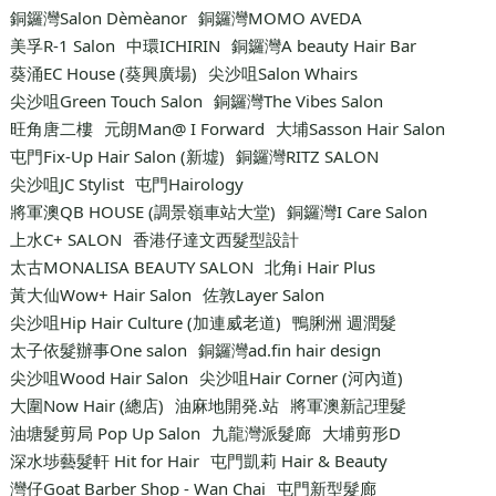
銅鑼灣Salon Dèmèanor
銅鑼灣MOMO AVEDA
美孚R-1 Salon
中環ICHIRIN
銅鑼灣A beauty Hair Bar
葵涌EC House (葵興廣場)
尖沙咀Salon Whairs
尖沙咀Green Touch Salon
銅鑼灣The Vibes Salon
旺角唐二樓
元朗Man@ I Forward
大埔Sasson Hair Salon
屯門Fix-Up Hair Salon (新墟)
銅鑼灣RITZ SALON
尖沙咀JC Stylist
屯門Hairology
將軍澳QB HOUSE (調景嶺車站大堂)
銅鑼灣I Care Salon
上水C+ SALON
香港仔達文西髮型設計
太古MONALISA BEAUTY SALON
北角i Hair Plus
黃大仙Wow+ Hair Salon
佐敦Layer Salon
尖沙咀Hip Hair Culture (加連威老道)
鴨脷洲 週潤髮
太子依髮辦事One salon
銅鑼灣ad.fin hair design
尖沙咀Wood Hair Salon
尖沙咀Hair Corner (河內道)
大圍Now Hair (總店)
油麻地開発.站
將軍澳新記理髮
油塘髮剪局 Pop Up Salon
九龍灣派髮廊
大埔剪形D
深水埗藝髮軒 Hit for Hair
屯門凱莉 Hair & Beauty
灣仔Goat Barber Shop - Wan Chai
屯門新型髮廊