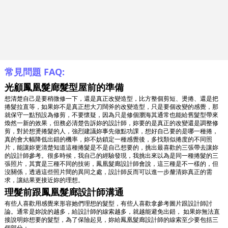
常見問題 FAQ:
光顧鳳凰髮廊髮型屋前的準備
想清楚自己是要稍微修一下，還是真正改變造型，比方整個剪短、燙捲、還是把
捲髮拉直等，如果妳不是真正想大刀闊斧的改變造型，只是要個改變的感覺，那
就保守一點預設為修剪，不要懷疑，因為只是修個瀏海其通常也能給舊髮型帶來
煥然一新的效果，但務必清楚告訴妳的設計師，妳要的是真正的改變還是調整修
剪，對於想燙捲髮的人，強烈建議妳事先做點功課，想好自己要的是哪一種捲，
真的會大幅降低出錯的機率，妳不妨鎖定一種感覺後，多找類似捲度的不同照
片，能讓妳更清楚知道這種捲髮是不是自己想要的，挑出最喜歡的三張帶去讓妳
的設計師參考。很多時候，我自己的經驗發現，我挑出來以為是同一種捲髮的三
張照片，其實是三種不同的技術，鳳凰髮廊設計師會說，這三種是不一樣的，但
沒關係，透過這些照片間的異同之處，設計師反而可以進一步釐清妳真正的需
求，讓結果更接近妳的理想。
理髮前跟鳳凰髮廊設計師溝通
有些人喜歡用感覺來形容她們理想的髮型，有些人喜歡拿參考圖片跟設計師討
論。通常是妳說的越多，給設計師的線索越多，就越能避免出錯， 如果妳無法直
接說明妳想要的髮型，為了保險起見，妳給鳳凰髮廊設計師的線索至少要包括三
個部分：