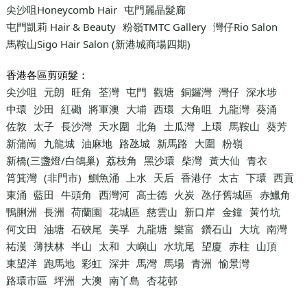
尖沙咀Honeycomb Hair
屯門麗晶髮廊
屯門凱莉 Hair & Beauty
粉嶺TMTC Gallery
灣仔Rio Salon
馬鞍山Sigo Hair Salon (新港城商場四期)
香港各區剪頭髮：
尖沙咀
元朗
旺角
荃灣
屯門
觀塘
銅鑼灣
灣仔
深水埗
中環
沙田
紅磡
將軍澳
大埔
西環
大角咀
九龍灣
葵涌
佐敦
太子
長沙灣
天水圍
北角
土瓜灣
上環
馬鞍山
葵芳
新蒲崗
九龍城
油麻地
路氹城
新馬路
大圍
粉嶺
新橋(三盞燈/白鴿巢)
荔枝角
黑沙環
柴灣
黃大仙
青衣
筲箕灣
(非門市)
鰂魚涌
上水
天后
香港仔
太古
下環
西貢
東涌
藍田
牛頭角
西灣河
高士德
火炭
氹仔舊城區
赤鱲角
鴨脷洲
長洲
荷蘭園
花城區
慈雲山
新口岸
金鐘
黃竹坑
何文田
油塘
石硤尾
美孚
九龍塘
樂富
鑽石山
大坑
南灣
祐漢
薄扶林
半山
太和
大嶼山
水坑尾
望廈
赤柱
山頂
東望洋
跑馬地
彩虹
深井
馬灣
馬場
青洲
愉景灣
路環市區
坪洲
大澳
南丫島
杏花邨