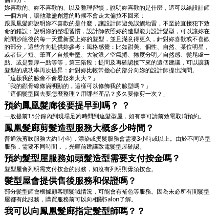
妳喜歡的、妳不喜歡的、以及整理習慣，說明妳喜歡的是什麼，這可以給設計師
一個方向，讓他激盪創意的時候不會走太偏拉不回來；
跟鳳凰髮廊說明妳不喜歡的是什麼，讓設計師避免誤觸地雷，不至於直接犯下致
命的錯誤；說明妳的整理習慣，設計師依照妳的造型能力設計髮型，可以讓妳在
離開沙龍後的每一天重新愛上妳的髮型，並且滿意得更久，針對妳喜歡或不喜歡
的部分，這些方向提供妳參考：風格感覺：比如甜美、個性、自然、某位明星，
或者長／短、筆直／自然垂墜、大波浪／空氣捲、捲度分明／自然感、髮尾虛一
點、或是豐厚一點等等，第三階段：提問及再確認接下來的這個建議，可以讓新
髮型的成功率再次提昇：針對妳比較常擔心的部分向妳的設計師提出詢問。
「這樣我的臉會不會看起來太大？」
「我的顴骨線條滿明顯的，這樣可以修飾我的臉型嗎？」
「這個髮型回去要怎麼整理？用哪些產品？多久要修剪一次？」
預約鳳凰髮廊後要提早到嗎？ ？
一般提前15分鐘內到現場足夠時間到達髮型屋，如有事可請前致電取消預約。
鳳凰髮廊剪髮造型服務大概多少時間？
普通洗剪吹服務大約1小時，漂染或燙髮服務會需要3小時或以上。由於不同造型
服務，需要不同時間，，光顧前建議致電髮型屋確認。
預約髮型屋服務如頭髮造型需要支付按金嗎？
髮型屋會列明需支付按金的服務，如沒有列明則毋須按金。
髮型屋會提供售後服務和保證嗎？
部分髮型師會根據顧客頭髮嘅情況，可能會有補色等服務。因為未必所有間髮型
屋都有此服務，購買服務前可以向相關Salon了解。
我可以向鳳凰髮廊指定髮型師嗎？？