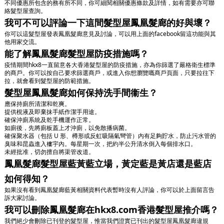
不同優惠所包含的務有所不同，你可細閱相關優惠條款及詳情，如有需要亦可聯
絡髮型屋查詢。
我可不可以評論一下這間髮型屋鳳凰髮廊的好與壞？
你可以這髮型屋發表鳳凰髮廊意見及討論，可以用上面的facebook留這功能與其
他用家交流。
能了解鳳凰髮廊髮型屋防疫措施嗎？
疫情期間hkx8一直留意各大香港髮型屋的防疫措施，亦為你篩選了嚴格衛生標準
的商戶。你可以按自己要求篩選商戶，或進入你想瀏覽嘅商戶頁面，只要拉往下
拉，就會看到髮型屋的防範措施。
髮型屋鳳凰髮廊如何保持洗手間衞生？
應保持廁所清潔和乾爽。
提供梘液及即棄抹手紙作潔手用途。
確保沖廁系統及乾手機運作正常。
如廁後，先將廁板蓋上才沖廁，以免散播病菌。
確保聚水器（包括 U 形、樽形或反虹吸隔氣彎管）內有足夠貯水，防止污水管的
臭味和昆蟲進入樓宇內。每星期一次，把約半公升清水倒入每個排水口。
未經批准，切勿擅自將渠管改道。
鳳凰髮廊髮型屋藍黃藍立場，黃定藍是黃店還是藍店
如何得知？
如果沒有看到鳳凰髮廊藍黃相關資料代表暫時沒有人評論，你可以於上面留言告
訴大家討論。
我可以刪除鳳凰髮廊在hkx8.com香港髮型屋推介嗎？
我們絕少會刪除已刊登的髮型屋，惟當我們證實已刊出的髮型屋鳳凰髮廊違規