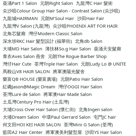
葵涌Part 1 Salon
元朗Right Salon
九龍灣C Hair 髮術
尖沙咀Colour Group Hair Salon - Contrast Salon (尖沙咀)
九龍城HAIRMAN
元朗M’Soul Hair
沙田Hair Fair
九龍灣V Salon (九龍灣)
尖沙咀PHOENIX ART FOR HAIR
北角芯髮廊
灣仔Modern Classic Salon
深水埗RKC Hair 髮型設計 (福華街)
北角db Salon
大埔MD Hair Salon
薄扶林So.g Hair Salon
葵涌天安髮廊
青衣Aves Salon 燕舍
元朗The Rogue Barber Shop
灣仔Hair Cute
荃灣Triple Hair Salon
元朗Ludy Lo @ UNITE
馬鞍山V8 HAIR SALON
將軍澳陽光髮舍
樂富QB HOUSE (樂富廣場)
元朗Patio Hair Salon
紅磡Jason@Magic Dream
灣仔OGGI Hair Salon
荃灣Lure de Salon
將軍澳Hair Made Salon
土瓜灣Century Pro Hair (土瓜灣)
大埔Cross Over Hair Salon (懷仁街)
北角Ingen salon
大埔Dream Salon
中環Paul Gerrard Salon
屯門JC hair
何文田HOI KEI HAIR SALON
荃灣Mini G Salon (荃灣)
藍田A2 Hair Center
將軍澳美利髮型屋
沙田YS Hair Salon