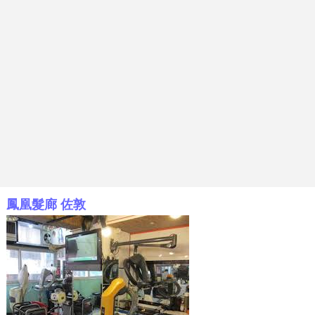
鳳凰髮廊 佐敦