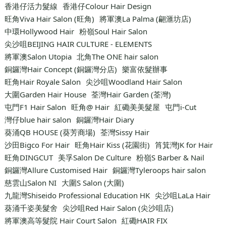
香港仔活力髮線
香港仔Colour Hair Design
旺角Viva Hair Salon (旺角)
將軍澳La Palma (翩滙坊店)
中環Hollywood Hair
粉嶺Soul Hair Salon
尖沙咀BEIJING HAIR CULTURE - ELEMENTS
將軍澳Salon Utopia
北角The ONE hair salon
銅鑼灣Hair Concept (銅鑼灣分店)
樂富依髮辦事
旺角Hair Royale Salon
尖沙咀Woodland Hair Salon
大圍Garden Hair House
荃灣Hair Garden (荃灣)
屯門F1 Hair Salon
旺角@ Hair
紅磡美美髮屋
屯門i-Cut
灣仔blue hair salon
銅鑼灣Hair Diary
葵涌QB HOUSE (葵芳商場)
荃灣Sissy Hair
沙田Bigco For Hair
旺角Hair Kiss (花園街)
筲箕灣JK for Hair
旺角DINGCUT
美孚Salon De Culture
粉嶺S Barber & Nail
銅鑼灣Allure Customised Hair
銅鑼灣Tyleroops hair salon
慈雲山Salon NI
大圍S Salon (大圍)
九龍灣Shiseido Professional Education HK
尖沙咀LaLa Hair
葵涌千姿美髮舍
尖沙咀Red Hair Salon (尖沙咀店)
將軍澳高等髮院 Hair Court Salon
紅磡HAIR FIX