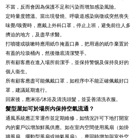
不當，反而會因為保護不足和污染而增加感染風險。
定時量度體溫。當出現發燒、呼吸道感染病徵或突然喪失
味覺/嗅覺時，應戴上外科口罩，停止上班，避免前往人多
擠迫的地方，及盡早求醫。
打噴嚏或咳嗽時應用紙巾掩蓋口鼻，把用過的紙巾棄置於
有蓋的垃圾桶內，然後徹底清潔雙手。
所有顧客應在進入場所前潔手，並保持警惕及保持良好的
個人衞生。
所有顧客應盡可能佩戴口罩，如程序中不能正確佩戴好口
罩，建議延期進行。
回家後，應淋浴/沐浴及清洗頭髮，並妥善清洗衣服。
髮型屋如可於場所內保持空氣流通？
通風系統應正常運作並定期維修，如情況許可下地打開室
內的窗戶以增加鮮風供應。如在室內空間使用風扇（如掛
牆風扇、擺動型風扇或抽氣風扇），應同時增加與室外空