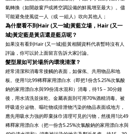
氣轉換（如開啟窗戶或將空調設備的鮮風增至最大）。儘
可能避免使風從一人（或 一組人）吹向其他人；
為什麼看不到Hair (又一城)黃藍立場，Hair (又一
城)黃定藍是黃店還是藍店呢？
如果沒有看到Hair (又一城)藍黃相關資料代表暫時沒有人
評論，你可以於上面留言告訴大家討論。
髮型屋如可於場所內環境清潔？
經常清潔和消毒常接觸的表面，如傢俬、共用物品和地
板。使用1比99稀釋家用漂白水（即把1份含5.25%次氯酸
鈉的家用漂白水與99份清水混和）消毒，待15－30分鐘
後，用水清洗並抹乾。金屬表面則可用70%酒精消毒。被
呼吸道分泌物、嘔吐物或排泄物汚染的物品表面或地方，
應先用吸水力強的即棄抹巾清理可見的污物，然後用1比49
稀釋家用漂白水（把一份含5.25%次氯酸鈉的家用漂白水與