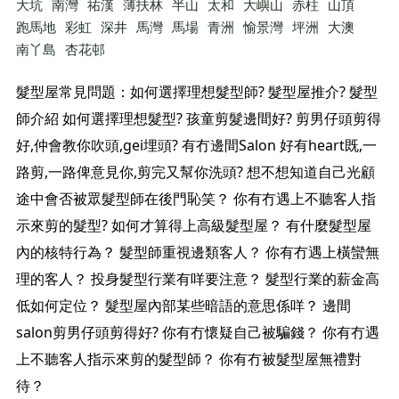
大坑
南灣
祐漢
薄扶林
半山
太和
大嶼山
赤柱
山頂
跑馬地
彩虹
深井
馬灣
馬場
青洲
愉景灣
坪洲
大澳
南丫島
杏花邨
髮型屋常見問題：如何選擇理想髮型師? 髮型屋推介? 髮型
師介紹 如何選擇理想髮型? 孩童剪髮邊間好? 剪男仔頭剪得
好,仲會教你吹頭,gei埋頭? 有冇邊間Salon 好有heart既,一
路剪,一路俾意見你,剪完又幫你洗頭? 想不想知道自己光顧
途中會否被眾髮型師在後門恥笑？ 你有冇遇上不聽客人指
示來剪的髮型? 如何才算得上高級髮型屋？ 有什麼髮型屋
內的核特行為？ 髮型師重視邊類客人？ 你有冇遇上橫蠻無
理的客人？ 投身髮型行業有咩要注意？ 髮型行業的薪金高
低如何定位？ 髮型屋內部某些暗語的意思係咩？ 邊間
salon剪男仔頭剪得好? 你有冇懷疑自己被騙錢？ 你有冇遇
上不聽客人指示來剪的髮型師？ 你有冇被髮型屋無禮對
待？