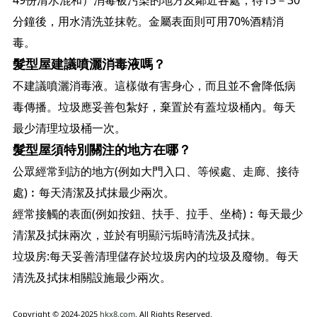
49份清水混和）消毒被污染的地方及鄰近各處，待15－30
分鐘後，用水清洗並抹乾。金屬表面則可用70%酒精消
毒。
髮型屋建議噴灑消毒液嗎？
不建議噴灑消毒液。這樣做有害身心，而且並不會降低病
毒傳播。垃圾應妥善包紮好，棄置於有蓋垃圾桶內。每天
最少清理垃圾桶一次。
髮型屋須特別關注的地方在哪？
公眾經常到訪的地方(例如大門入口、等候處、走廊、接待
處)︰每天清潔及拭抹最少兩次。
經常接觸的表面(例如按鈕、扶手、拉手、坐椅)︰每天最少
清潔及拭抹兩次，並於有明顯污垢時清洗及拭抹。
垃圾房:每天妥善清理儲存於垃圾房內的垃圾及廢物。每天
清洗及拭抹相關設施最少兩次。
Copyright © 2024-2025
hkx8.com
. All Rights Reserved.