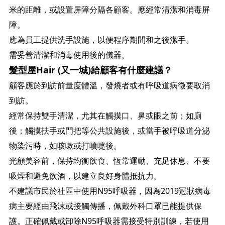
米的距離，或設置屏障分隔各顧客。應經常清潔和消毒屏
障。
應為員工提供洗手設施，以便程序期間和之後潔手。
需妥善清潔和消毒使用後的儀器。
髮型屋Hair (又一城)給顧客有什麼建議？
顧客應於到訪前量度體溫，發燒者或有呼吸道病徵要取消
到訪。
經常保持雙手清潔，尤其在觸摸口、鼻或眼之前；如廁
後；觸摸扶手或門把等公共設施後，或當手被呼吸道分泌
物染污時，如咳嗽或打噴嚏後。
光顧美容前，保持均衡飲食、恆常運動、充足休息、不要
吸煙和避免飲酒，以建立良好身體抵抗力。
不建議市民於社區中使用N95呼吸器，因為2019冠狀病毒
病主要經由飛沫或接觸傳播，佩戴外科口罩已能提供保
護。正確佩戴或卸除N95呼吸器需接受特別訓練，若使用