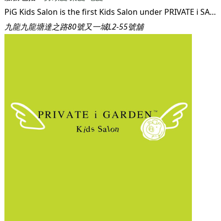
PiG Kids Salon is the first Kids Salon under PRIVATE i SALON GROUP as a one-stop hair care and beauty store where babies and kids are groomed by our professionals. It is like a playroom offering a fun and comfortable environment for the little ones to experience hair-doing, styling and manicuring services. Upon entering PiG Kids Salon, parents and kids are stepping into an enchanted garden filled with lovely piggy-character seats, decors, music, movies and games. Our young little customers will thoroughly enjoy this amazing playground with laughter while having our professional services. Meanwhile, shopping experience is available in our waiting area, which is also a retail corner, as parents can select the hair care products, hair accessories, gifts and charms for the little ones.
九龍九龍塘達之路80號又一城L2-55號舖