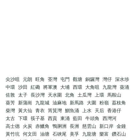
尖沙咀
元朗
旺角
荃灣
屯門
觀塘
銅鑼灣
灣仔
深水埗
中環
沙田
紅磡
將軍澳
大埔
西環
大角咀
九龍灣
葵涌
佐敦
太子
長沙灣
天水圍
北角
土瓜灣
上環
馬鞍山
葵芳
新蒲崗
九龍城
油麻地
新馬路
大圍
粉嶺
荔枝角
柴灣
黃大仙
青衣
筲箕灣
鰂魚涌
上水
天后
香港仔
太古
下環
筷子基
西貢
東涌
藍田
牛頭角
西灣河
高士德
火炭
赤鱲角
鴨脷洲
長洲
慈雲山
新口岸
金鐘
黃竹坑
何文田
油塘
石硤尾
美孚
九龍塘
樂富
鑽石山